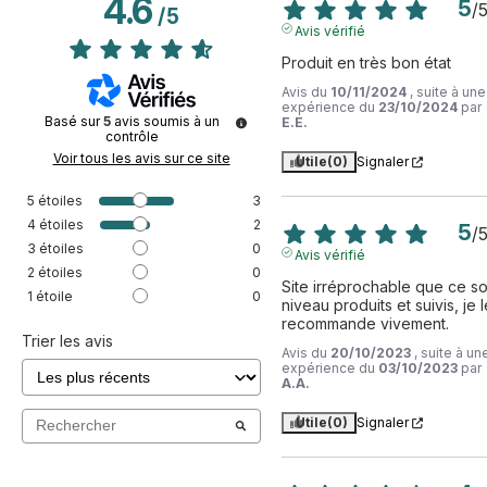
4.6
5
/
/
5
Avis vérifié
Produit en très bon état
Avis du
10/11/2024
, suite à une
expérience du
23/10/2024
par
Basé sur
5
avis soumis à un
E.E.
contrôle
Voir tous les avis sur ce site
Utile
(0)
Signaler
5
étoiles
3
4
étoiles
2
5
/
3
étoiles
0
Avis vérifié
2
étoiles
0
Site irréprochable que ce soi
1
étoile
0
niveau produits et suivis, je le
recommande vivement.
Trier les avis
Avis du
20/10/2023
, suite à un
expérience du
03/10/2023
par
A.A.
Utile
(0)
Signaler