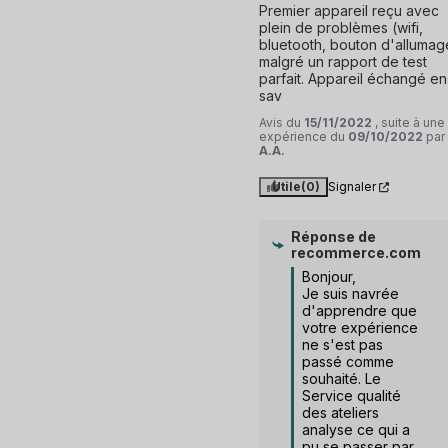
Premier appareil reçu avec 
plein de problèmes (wifi, 
bluetooth, bouton d'allumage
malgré un rapport de test 
parfait. Appareil échangé en 
sav
Avis du
15/11/2022
, suite à une
expérience du
09/10/2022
par
A.A.
Utile
(0)
Signaler
Réponse de
recommerce.com
Bonjour,

Je suis navrée 
d'apprendre que 
votre expérience 
ne s'est pas 
passé comme 
souhaité. Le 
Service qualité 
des ateliers 
analyse ce qui a 
pu se passer par 