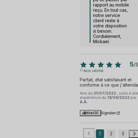
rapport au mobile 
reçu. En tout cas, 
notre service 
client reste à 
votre disposition 
si besoin. 
Cordialement, 
Mickael.
5
/
Avis vérifié
Parfait, état satisfaisant et 
conforme à ce que j'attendais
Avis du
31/07/2022
, suite à un
expérience du
13/06/2022
par
A.A.
Utile
(0)
Signaler
1
2
3