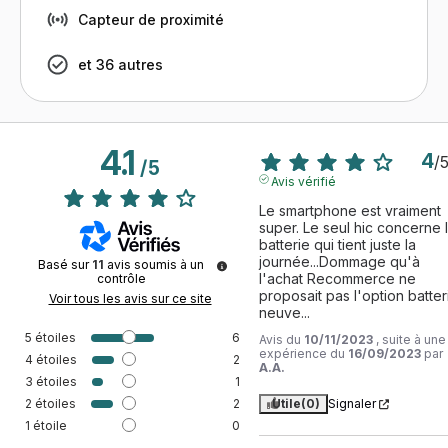
Capteur de proximité
et 36 autres
4.1
4
/
/
5
Avis vérifié
Le smartphone est vraiment 
super. Le seul hic concerne l
batterie qui tient juste la 
journée...Dommage qu'à 
Basé sur
11
avis soumis à un
l'achat Recommerce ne 
contrôle
proposait pas l'option batteri
Voir tous les avis sur ce site
neuve...
5
étoiles
6
Avis du
10/11/2023
, suite à une
expérience du
16/09/2023
par
4
étoiles
2
A.A.
3
étoiles
1
2
étoiles
2
Utile
(0)
Signaler
1
étoile
0