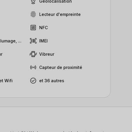
Géolocalisation
Lecteur d'empreinte
NFC
lumage, ...
IMEI
r
Vibreur
Capteur de proximité
t Wifi
et 36 autres