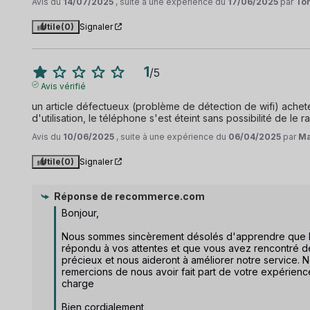
Avis du
14/07/2025
, suite à une expérience du
17/06/2025
par
Ton
Utile
(0)
Signaler
1
/
5
Avis vérifié
un article défectueux (problème de détection de wifi) ache
d'utilisation, le téléphone s'est éteint sans possibilité de 
Avis du
10/06/2025
, suite à une expérience du
06/04/2025
par
Ma
Utile
(0)
Signaler
Réponse de
recommerce.com
Bonjour,

Nous sommes sincèrement désolés d'apprendre que le
répondu à vos attentes et que vous avez rencontré de
précieux et nous aideront à améliorer notre service.
remercions de nous avoir fait part de votre expérienc
charge

Bien cordialement,  
