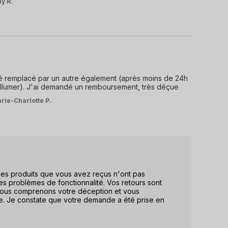
y R.
té remplacé par un autre également (après moins de 24h 
le rallumer). J'ai demandé un remboursement, très déçue
rie-Charlotte P.
s produits que vous avez reçus n'ont pas 
s problèmes de fonctionnalité. Vos retours sont 
 Nous comprenons votre déception et vous 
e. Je constate que votre demande a été prise en 