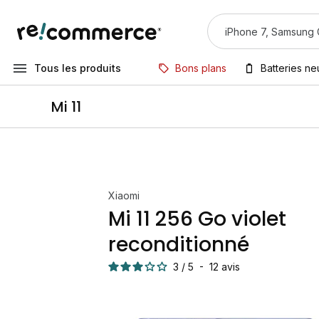
Tous les produits
Bons plans
Batteries n
Mi 11
Xiaomi
Mi 11 256 Go violet
reconditionné
3
/
5
-
12
avis