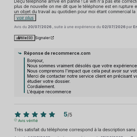
Déçu téléphone arrive en panne ! Le wifi n'a pas été correct
plus de nouvelle on me dit que le téléphone est en rupture et
un objet du travail au quotidien pour moi étant commercial la 
voir plus
Avis du
20/07/2026
, suite à une expérience du
02/07/2026
par
Er
Utile
(0)
Signaler
Réponse de
recommerce.com
Bonjour,  

Nous sommes vraiment désolés que votre expérience n'a
Nous comprenons l'impact que cela peut avoir sur votre
Merci de contacter notre service client en précisant 
étudier votre dossier.  

Cordialement.

L’équipe recommerce
5
/
5
Avis vérifié
Très satisfait du téléphone correspond à la description sans