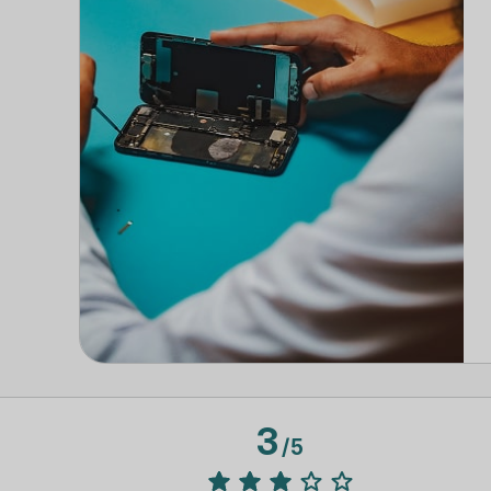
3
/
5