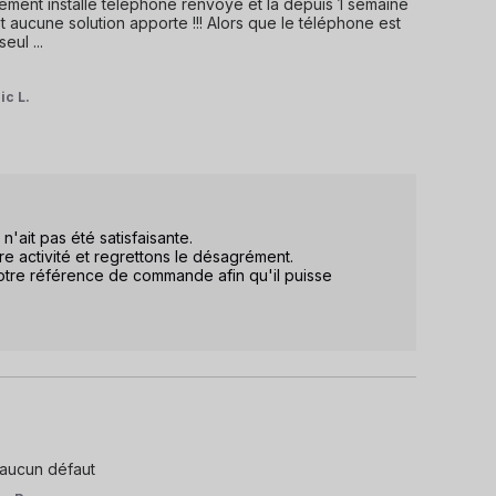
ement installé téléphone renvoyé et la depuis 1 semaine 
 aucune solution apporte !!! Alors que le téléphone est 
seul 
...
ic L.
it pas été satisfaisante.  

 activité et regrettons le désagrément.  

votre référence de commande afin qu'il puisse 
 aucun défaut