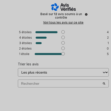
Basé sur
12
avis soumis à un
contrôle
Voir tous les avis sur ce site
5
étoiles
4
4
étoiles
2
3
étoiles
1
2
étoiles
0
1
étoile
5
Trier les avis