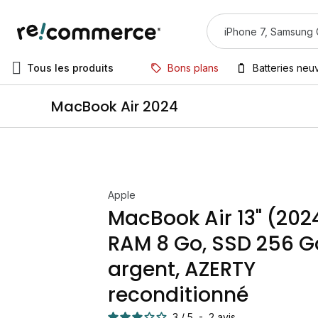
Tous les produits
Bons plans
Batteries neu
MacBook Air 2024
Apple
MacBook Air 13" (2024
RAM 8 Go, SSD 256 G
argent, AZERTY
reconditionné
3
/
5
-
2
avis