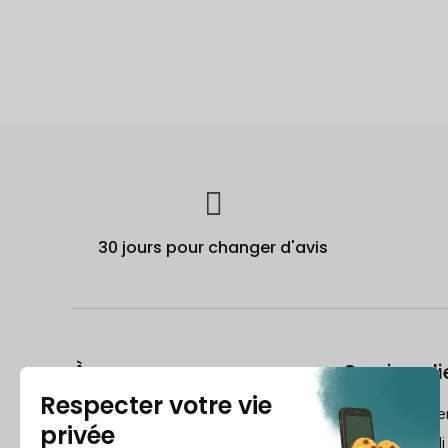
30 jours pour changer d'avis
À propos
Service cli
Le Guide du reconditionné
frch@recomme
Qui est Recommerce® ?
Lundi-Vendredi