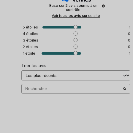
Basé sur
2
avis soumis à un
contrôle
Voir tous les avis sur ce site
5
étoiles
1
4
étoiles
0
3
étoiles
0
2
étoiles
0
1
étoile
1
Trier les avis