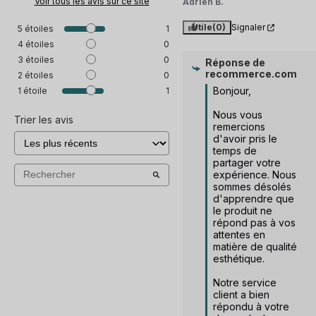
Voir tous les avis sur ce site
Adrien B.
Utile
(0)
Signaler
5
étoiles
1
4
étoiles
0
3
étoiles
0
Réponse de
recommerce.com
2
étoiles
0
Bonjour, 

1
étoile
1
Nous vous 
Trier les avis
remercions 
d'avoir pris le 
temps de 
partager votre 
expérience. Nous 
sommes désolés 
d'apprendre que 
le produit ne 
répond pas à vos 
attentes en 
matière de qualité 
esthétique.

Notre service 
client a bien 
répondu à votre 