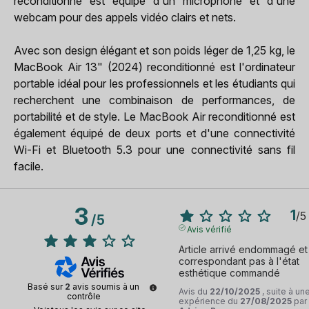
reconditionné est équipé d'un microphone et d'une
webcam pour des appels vidéo clairs et nets.
Avec son design élégant et son poids léger de 1,25 kg, le
MacBook Air 13" (2024) reconditionné est l'ordinateur
portable idéal pour les professionnels et les étudiants qui
recherchent une combinaison de performances, de
portabilité et de style. Le MacBook Air reconditionné est
également équipé de deux ports et d'une connectivité
Wi-Fi et Bluetooth 5.3 pour une connectivité sans fil
facile.
3
1
/
5
/
5
Avis vérifié
Article arrivé endommagé et 
correspondant pas à l'état 
esthétique commandé
Basé sur
2
avis soumis à un
Avis du
22/10/2025
, suite à un
contrôle
expérience du
27/08/2025
par