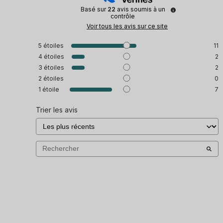
Basé sur
22
avis soumis à un
contrôle
Voir tous les avis sur ce site
5
étoiles
11
4
étoiles
2
3
étoiles
2
2
étoiles
0
1
étoile
7
Trier les avis