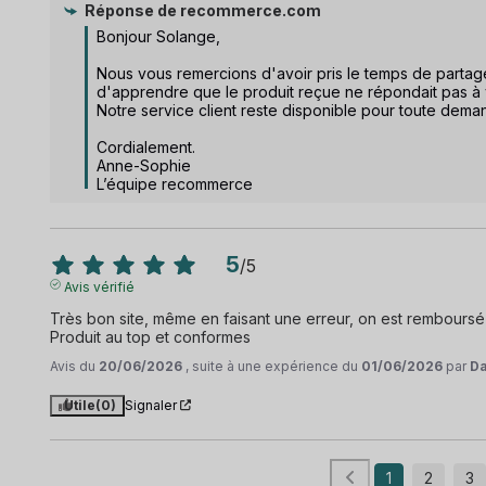
Réponse de
recommerce.com
Bonjour Solange,

Nous vous remercions d'avoir pris le temps de partag
d'apprendre que le produit reçue ne répondait pas à v
Notre service client reste disponible pour toute deman
Cordialement.

Anne-Sophie

L’équipe recommerce
5
/
5
Avis vérifié
Très bon site, même en faisant une erreur, on est remboursé 
Produit au top et conformes
Avis du
20/06/2026
, suite à une expérience du
01/06/2026
par
Da
Utile
(0)
Signaler
1
2
3