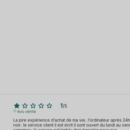
1
/
5
Avis vérifié
La pire expérience d’achat de ma vie.. l’ordinateur après 24h j’
noir.. le service client il est écrit il sont ouvert du lundi au ve
semaines, le service est lent tu dois harceler pour avo
...