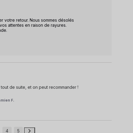
er votre retour. Nous sommes désolés 
os attentes en raison de rayures.

de.

tout de suite, et on peut recommander !

mien F.
4
5