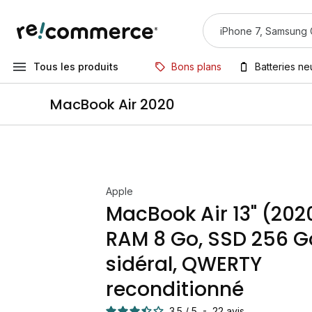
Tous les produits
Bons plans
Batteries n
MacBook Air 2020
Apple
MacBook Air 13" (2020
RAM 8 Go, SSD 256 Go
sidéral, QWERTY
reconditionné
3.5
/
5
-
22
avis