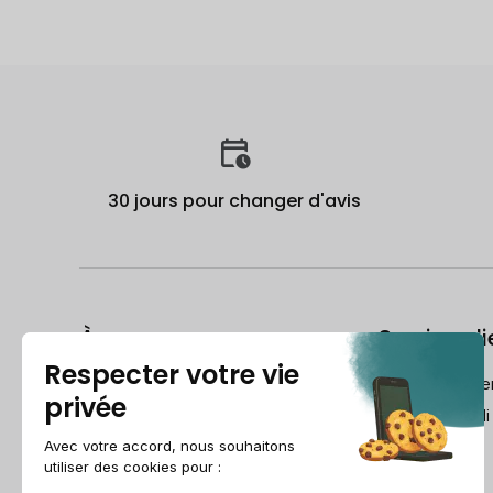
30 jours pour changer d'avis
À propos
Service cli
Le Guide du reconditionné
frch@recomme
Qui est Recommerce® ?
Lundi-Vendredi
Comment Recommerce® Swiss
reconditionne vos appareils ?