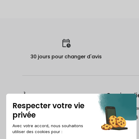
30 jours pour changer d'avis
À propos
Service cli
Le Guide du reconditionné
frch@recomme
Qui est Recommerce® ?
Lundi-Vendredi
Comment Recommerce® Swiss
reconditionne vos appareils ?