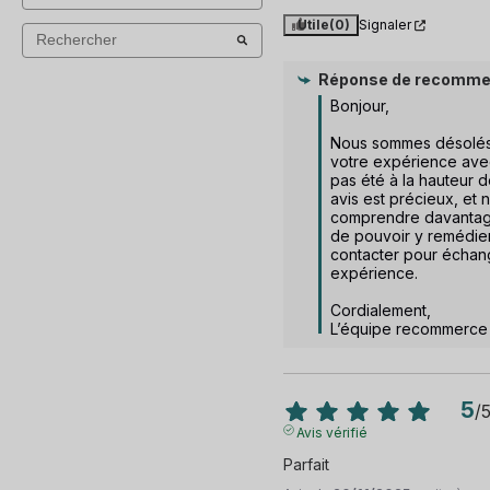
Utile
(0)
Signaler
Réponse de
recomme
Bonjour,  

Nous sommes désolés
votre expérience avec 
pas été à la hauteur d
avis est précieux, et 
comprendre davantage 
de pouvoir y remédier
contacter pour échang
expérience.  

Cordialement,

L’équipe recommerce
5
/
Avis vérifié
Parfait