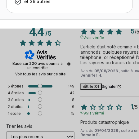
et 36 autres
4.4
5
/
/
5
Avis vérifié
L’article était noté comme « b
annoncés: quelques rayures su
téléphone, or réceptionné l’ar
Les rayures ou traces de cho
Basé sur
220
avis soumis à
un contrôle
Avis du
05/08/2026
, suite à 
Voir tous les avis sur ce site
Jennifer H.
5
étoiles
149
Utile
(0)
Signaler
4
étoiles
42
3
étoiles
8
1
/
5
2
étoiles
6
Avis vérifié
1
étoile
15
Produits catastrophique
Trier les avis
Avis du
09/04/2026
, suite à 
Romain E.