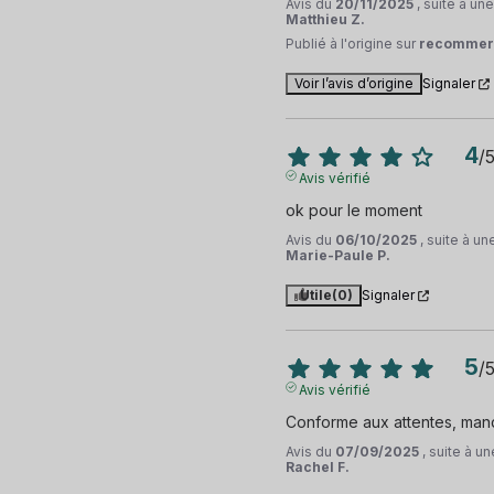
Avis du
20/11/2025
, suite à u
Matthieu Z.
Publié à l'origine sur
recommer
Voir l’avis d’origine
Signaler
4
/
Avis vérifié
ok pour le moment
Avis du
06/10/2025
, suite à u
Marie-Paule P.
Utile
(0)
Signaler
5
/
Avis vérifié
Conforme aux attentes, man
Avis du
07/09/2025
, suite à 
Rachel F.