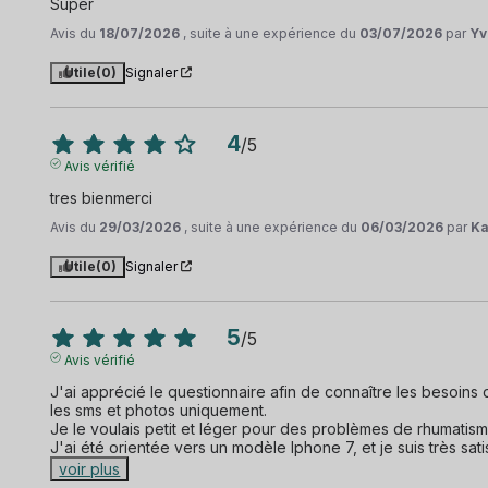
Super
Avis du
18/07/2026
, suite à une expérience du
03/07/2026
par
Yv
Utile
(0)
Signaler
4
/
5
Avis vérifié
tres bienmerci
Avis du
29/03/2026
, suite à une expérience du
06/03/2026
par
Ka
Utile
(0)
Signaler
5
/
5
Avis vérifié
J'ai apprécié le questionnaire afin de connaître les besoins 
les sms et photos uniquement.

Je le voulais petit et léger pour des problèmes de rhumatisme
J'ai été orientée vers un modèle Iphone 7, et je suis très sati
voir plus