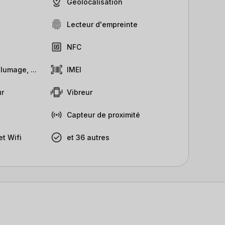
Géolocalisation
Lecteur d'empreinte
NFC
lumage, ...
IMEI
r
Vibreur
Capteur de proximité
t Wifi
et 36 autres