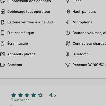
Suppression des données
Flash
Déblocage tout opérateur
Haut-parleurs
Batterie vérifiée à + de 85%
Microphone
État cosmétique
Boutons volumes, al
Écran tactile
Connecteur chargeu
Appareils photos
Bluetooth
Caméras
Réseaux 3G/4G/5G e
4
/
5
Avis vérifié