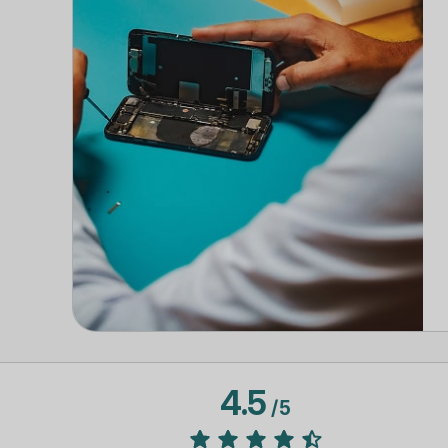
4.5
/
5