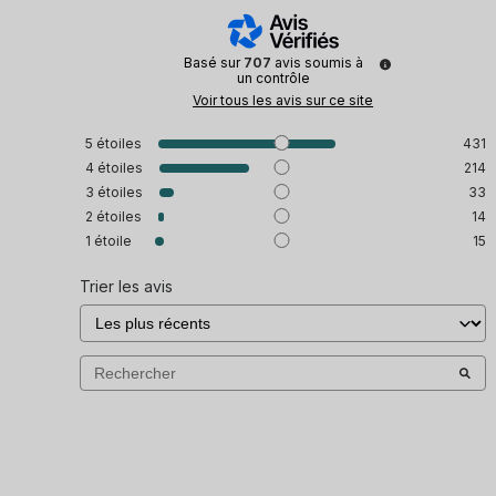
Basé sur
707
avis soumis à
un contrôle
Voir tous les avis sur ce site
5
étoiles
431
4
étoiles
214
3
étoiles
33
2
étoiles
14
1
étoile
15
Trier les avis