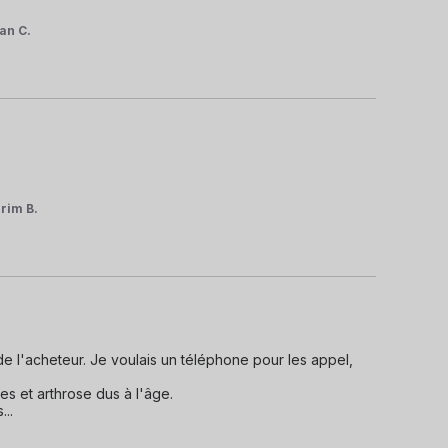
an C.
rim B.
de l'acheteur. Je voulais un téléphone pour les appel, 
s et arthrose dus à l'âge.

s
...