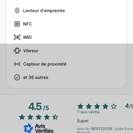
Lecteur d'empreinte
NFC
IMEI
Vibreur
Capteur de proximité
et 36 autres
4.5
4
/
/
5
Avis vérifié
Super
Avis du
18/07/2026
, suite à u
Yvan C.