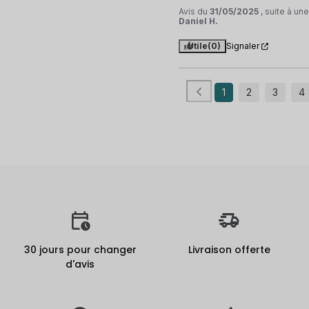
Avis du
31/05/2025
, suite à u
Daniel H.
Utile
(0)
Signaler
1
2
3
4
30 jours pour changer
Livraison offerte
d'avis