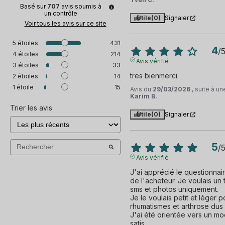
Basé sur
707
avis soumis à
un contrôle
Utile
(0)
Signaler
Voir tous les avis sur ce site
5
étoiles
431
4
/
4
étoiles
214
Avis vérifié
3
étoiles
33
tres bienmerci
2
étoiles
14
1
étoile
15
Avis du
29/03/2026
, suite à u
Karim B.
Trier les avis
Utile
(0)
Signaler
5
/
Avis vérifié
J'ai apprécié le questionnair
de l'acheteur. Je voulais un 
sms et photos uniquement.

Je le voulais petit et léger
rhumatismes et arthrose dus à
J'ai été orientée vers un mod
satis
...