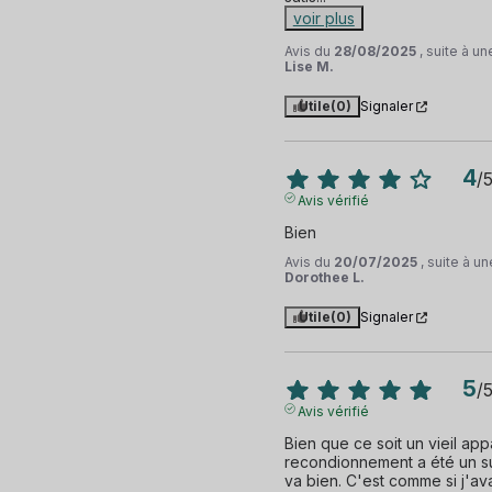
voir plus
Avis du
28/08/2025
, suite à u
Lise M.
Utile
(0)
Signaler
4
/
Avis vérifié
Bien
Avis du
20/07/2025
, suite à 
Dorothee L.
Utile
(0)
Signaler
5
/
Avis vérifié
Bien que ce soit un vieil appa
recondionnement a été un suc
va bien. C'est comme si j'av