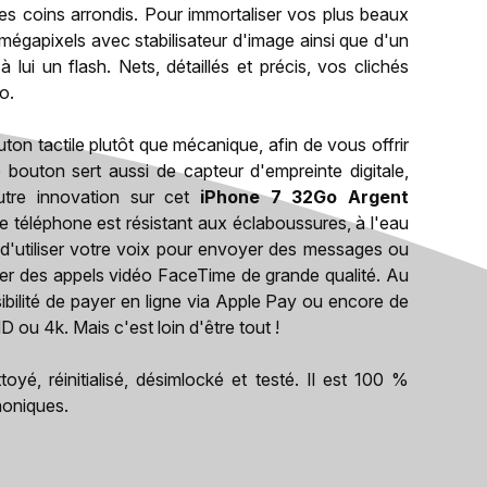
s coins arrondis. Pour immortaliser vos plus beaux
 mégapixels avec stabilisateur d'image ainsi que d'un
lui un flash. Nets, détaillés et précis, vos clichés
o.
ton tactile plutôt que mécanique, afin de vous offrir
Ce bouton sert aussi de capteur d'empreinte digitale,
utre innovation sur cet
iPhone 7 32Go Argent
le téléphone est résistant aux éclaboussures, à l'eau
d'utiliser votre voix pour envoyer des messages ou
sser des appels vidéo FaceTime de grande qualité. Au
sibilité de payer en ligne via Apple Pay ou encore de
ou 4k. Mais c'est loin d'être tout !
oyé, réinitialisé, désimlocké et testé. Il est 100 %
phoniques.