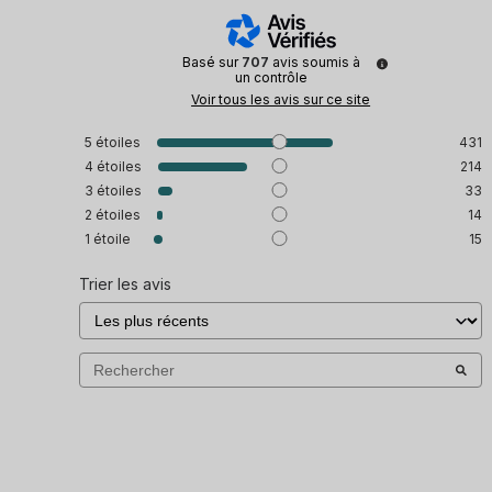
Basé sur
707
avis soumis à
un contrôle
Voir tous les avis sur ce site
5
étoiles
431
4
étoiles
214
3
étoiles
33
2
étoiles
14
1
étoile
15
Trier les avis