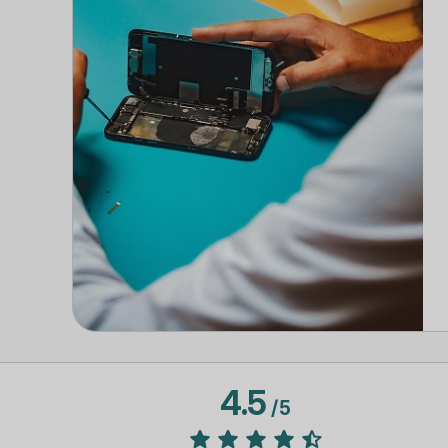
4.5
/
5