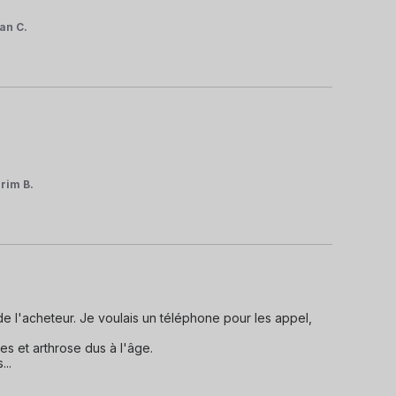
an C.
rim B.
de l'acheteur. Je voulais un téléphone pour les appel, 
s et arthrose dus à l'âge.

s
...