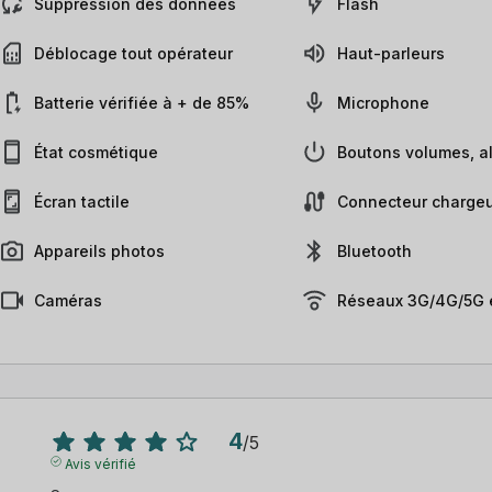
Suppression des données
Flash
Déblocage tout opérateur
Haut-parleurs
Batterie vérifiée à + de 85%
Microphone
État cosmétique
Boutons volumes, al
Écran tactile
Connecteur chargeu
Appareils photos
Bluetooth
Caméras
Réseaux 3G/4G/5G e
4
/
5
Avis vérifié