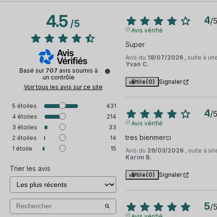
Haut-parleurs
Cet
iPhone 7 128Go Argent reconditionné
est
4.5
compatible avec tous les opérateurs, car il a été
4
/
/
5
Microphone
préalablement désimlocké. La mémoire a été réinitialisée,
Avis vérifié
tandis que l'appareil a été nettoyé et vérifié
Super
Boutons volumes, allumage, ...
scrupuleusement. Vous pourrez opter pour une livraison
Avis du
18/07/2026
, suite à u
Yvan C.
gratuite en point relais ou faire le choix d'une livraison à
Connecteur chargeur
Basé sur
707
avis soumis à
domicile si vous ne souhaitez pas vous déplacer.
un contrôle
Utile
(0)
Signaler
Voir tous les avis sur ce site
Bluetooth
5
étoiles
431
4
Réseaux 3G/4G/5G et Wifi
/
4
étoiles
214
Avis vérifié
3
étoiles
33
Géolocalisation
tres bienmerci
2
étoiles
14
1
étoile
15
Avis du
29/03/2026
, suite à u
Lecteur d'empreinte
Karim B.
Trier les avis
Utile
(0)
Signaler
NFC
IMEI
5
/
Avis vérifié