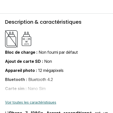
Description & caractéristiques
Bloc de charge
Non fourni par défaut
Ajout de carte SD
Non
Appareil photo
12 mégapixels
Bluetooth
Bluetooth 4.2
Carte sim
Nano Sim
Connecteur
Apple lightning
Voir toutes les caractéristiques
DAS membre
<4 W/kg
L'
iPhone 7 128Go Argent reconditionné
est un