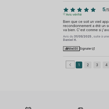
5
/
Avis vérifié
Bien que ce soit un vieil appa
recondionnement a été un suc
va bien. C'est comme si j'av
Avis du
31/05/2025
, suite à u
Daniel H.
Utile
(0)
Signaler
1
2
3
4