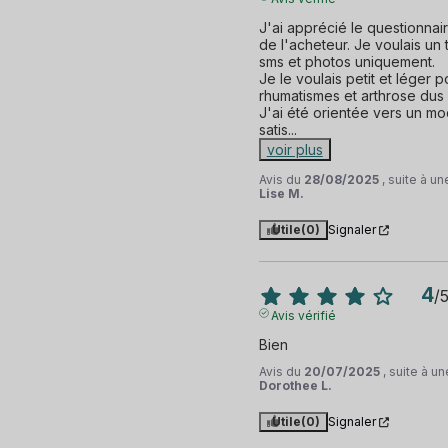
Vibreur
J'ai apprécié le questionnair
de l'acheteur. Je voulais un 
Capteur de proximité
sms et photos uniquement.

Je le voulais petit et léger
rhumatismes et arthrose dus à
et 36 autres
J'ai été orientée vers un mod
satis
...
voir plus
Avis du
28/08/2025
, suite à u
Lise M.
Utile
(0)
Signaler
4
/
Avis vérifié
Bien
Avis du
20/07/2025
, suite à 
Dorothee L.
Utile
(0)
Signaler