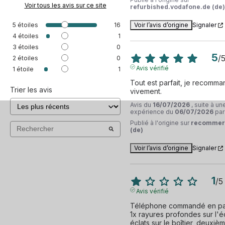
Voir tous les avis sur ce site
refurbished.vodafone.de (de)
5
étoiles
16
Voir l’avis d’origine
Signaler
4
étoiles
1
3
étoiles
0
5
/
2
étoiles
0
Avis vérifié
1
étoile
1
Tout est parfait, je recomma
Trier les avis
vivement.
Avis du
16/07/2026
, suite à un
expérience du
06/07/2026
pa
Publié à l'origine sur
recommer
(de)
Voir l’avis d’origine
Signaler
1
/
5
Avis vérifié
Téléphone commandé en parfa
1x rayures profondes sur l'éc
éclats sur le boîtier, deuxièm