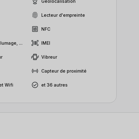
Géolocalisation
Lecteur d'empreinte
NFC
lumage, ...
IMEI
r
Vibreur
Capteur de proximité
t Wifi
et 36 autres