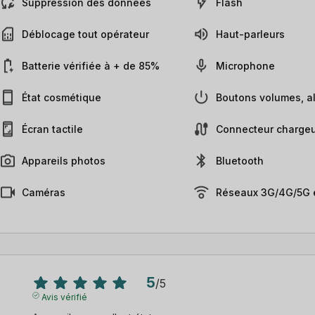
Suppression des données
Flash
Déblocage tout opérateur
Haut-parleurs
Batterie vérifiée à + de 85%
Microphone
État cosmétique
Boutons volumes, al
Écran tactile
Connecteur chargeu
Appareils photos
Bluetooth
Caméras
Réseaux 3G/4G/5G e
5
/
5
Avis vérifié