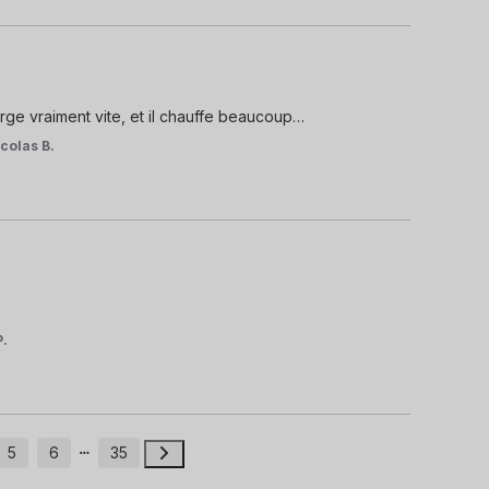
arge vraiment vite, et il chauffe beaucoup…
colas B.
P.
5
6
35