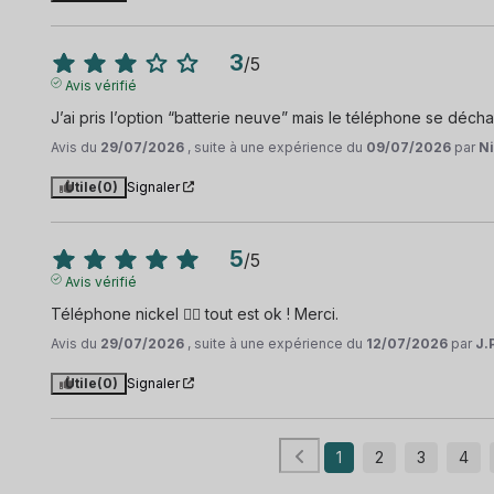
3
/
5
Avis vérifié
J’ai pris l’option “batterie neuve” mais le téléphone se déch
Avis du
29/07/2026
, suite à une expérience du
09/07/2026
par
Ni
Utile
(0)
Signaler
5
/
5
Avis vérifié
Téléphone nickel 👌🏼 tout est ok ! Merci.
Avis du
29/07/2026
, suite à une expérience du
12/07/2026
par
J.
Utile
(0)
Signaler
1
2
3
4