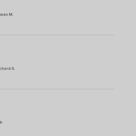
rwan M.
chard D.
P.