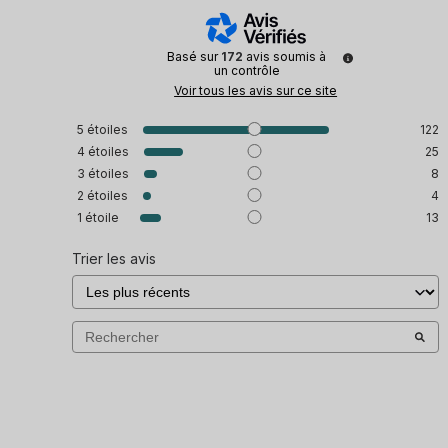
Basé sur
172
avis soumis à
un contrôle
Voir tous les avis sur ce site
5
étoiles
122
4
étoiles
25
3
étoiles
8
2
étoiles
4
1
étoile
13
Trier les avis