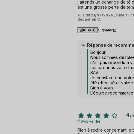
j attends un échange de tél
est une grosse perte de temp
Avis du
21/07/2026
, suite à u
Sébastien C.
Utile
(0)
Signaler
Réponse de
recomme
Bonjour,  

Nous sommes désolés
n'ait pas répondu à vo
comprenons votre frust
SAV.  

Je constate que votre
été effectué et validé.

Bien à vous.

L’équipe recommerce
4
/
Avis vérifié
Rien à redire concernant le 