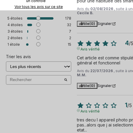
pour une habituée des smar
un contrôle
Voir tous les avis sur ce site
Avis du
02/08/2026
, suite à 
Cecile B.
5
étoiles
178
Utile
(0)
Signaler
4
étoiles
32
3
étoiles
7
2
étoiles
2
4
/
1
étoile
15
Avis vérifié
Trier les avis
Cet article est comme stipulé 
général et fonctionnel
Avis du
22/07/2026
, suite à 
M.M.
Utile
(0)
Signaler
1
/
5
Avis vérifié
tres decu l appareil photo pr
pas...alors que j ai selectio
etat...
