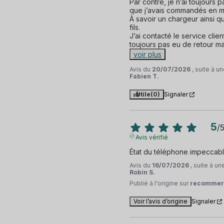
Par contre, je n’ai toujours 
que j’avais commandés en m
À savoir un chargeur ainsi q
fils.

J’ai contacté le service clien
toujours pas eu de retour mal
voir plus
Avis du
20/07/2026
, suite à 
Fabien T.
Utile
(0)
Signaler
5
/
Avis vérifié
État du téléphone impeccabl
Avis du
16/07/2026
, suite à u
Robin S.
Publié à l'origine sur
recommer
Voir l’avis d’origine
Signaler