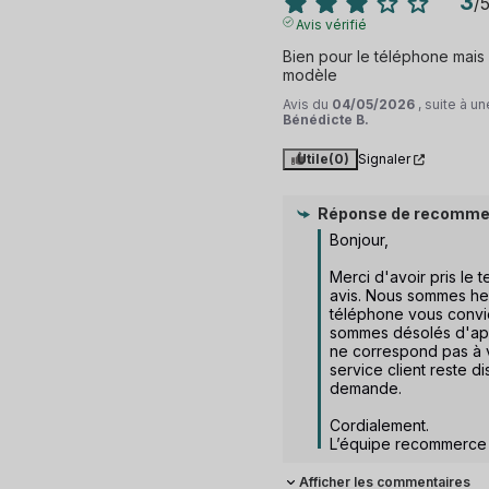
3
/
Avis vérifié
Bien pour le téléphone mais
modèle
Avis du
04/05/2026
, suite à 
Bénédicte B.
Utile
(0)
Signaler
Réponse de
recomme
Bonjour,

Merci d'avoir pris le 
avis. Nous sommes he
téléphone vous convi
sommes désolés d'app
ne correspond pas à v
service client reste di
demande.

Cordialement.

L’équipe recommerce
Afficher les commentaires