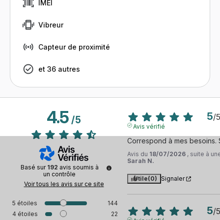
IMEI
Vibreur
Capteur de proximité
et 36 autres
4.5
5
/
/
5
Avis vérifié
Correspond à mes besoins. S
Avis du
18/07/2026
, suite à u
Sarah N.
Basé sur
192
avis soumis à
un contrôle
Utile
(0)
Signaler
Voir tous les avis sur ce site
5
étoiles
144
5
/
4
étoiles
22