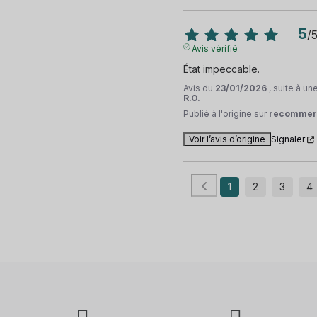
5
/
Avis vérifié
État impeccable.
Avis du
23/01/2026
, suite à u
R.O.
Publié à l'origine sur
recommer
Voir l’avis d’origine
Signaler
1
2
3
4