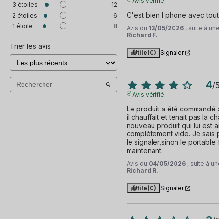
Avis vérifié
3
étoiles
12
C'est bien I phone avec tout
2
étoiles
6
1
étoile
8
Avis du
13/05/2026
, suite à u
Richard F.
Trier les avis
Utile
(0)
Signaler
4
/
Avis vérifié
Le produit a été commandé a
il chauffait et tenait pas la c
nouveau produit qui lui est ar
complètement vide. Je sais pa
le signaler,sinon le portable 
maintenant.
Avis du
04/05/2026
, suite à 
Richard R.
Utile
(0)
Signaler