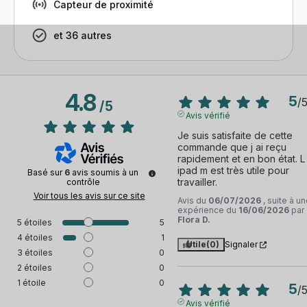
Capteur de proximité
et 36 autres
4.8
5
/
/
5
Avis vérifié
Je suis satisfaite de cette 
commande que j ai reçu 
rapidement et en bon état. L 
ipad m est très utile pour 
Basé sur
6
avis soumis à un
travailler.
contrôle
Voir tous les avis sur ce site
Avis du
06/07/2026
, suite à u
expérience du
16/06/2026
par
Flora D.
5
étoiles
5
4
étoiles
1
Utile
(0)
Signaler
3
étoiles
0
2
étoiles
0
1
étoile
0
5
/
Avis vérifié