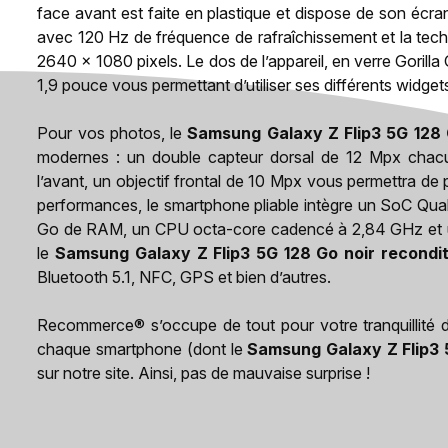
face avant est faite en plastique et dispose de son éc
avec 120 Hz de fréquence de rafraîchissement et la techn
2640 x 1080 pixels. Le dos de l’appareil, en verre Gori
1,9 pouce vous permettant d’utiliser ses différents widget
Pour vos photos, le
Samsung Galaxy Z Flip3 5G 128 
modernes : un double capteur dorsal de 12 Mpx chac
l’avant, un objectif frontal de 10 Mpx vous permettra d
performances, le smartphone pliable intègre un SoC 
Go de RAM, un CPU octa-core cadencé à 2,84 GHz et u
le
Samsung Galaxy Z Flip3 5G 128 Go noir recondi
Bluetooth 5.1, NFC, GPS et bien d’autres.
Recommerce® s’occupe de tout pour votre tranquillité d’e
chaque smartphone (dont le
Samsung Galaxy Z Flip3 
sur notre site. Ainsi, pas de mauvaise surprise !