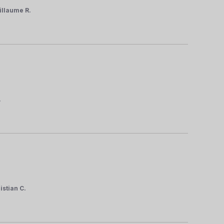
illaume R.
.
istian C.