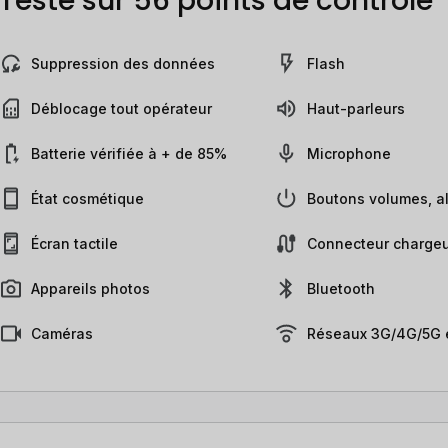
Testé sur 56 points de contrôle
Suppression des données
Flash
Déblocage tout opérateur
Haut-parleurs
Batterie vérifiée à + de 85%
Microphone
État cosmétique
Boutons volumes, al
Écran tactile
Connecteur chargeu
Appareils photos
Bluetooth
Caméras
Réseaux 3G/4G/5G e