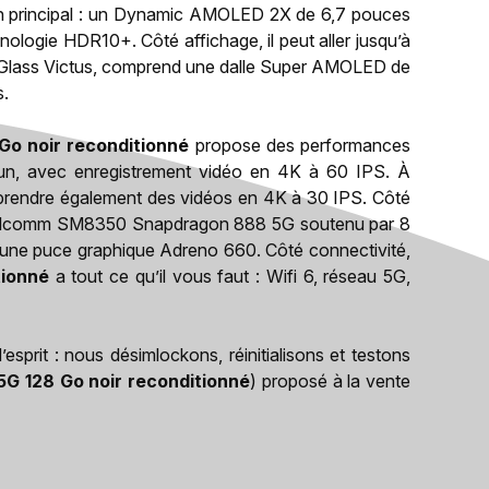
ran principal : un Dynamic AMOLED 2X de 6,7 pouces
ologie HDR10+. Côté affichage, il peut aller jusqu’à
lla Glass Victus, comprend une dalle Super AMOLED de
s.
Go noir reconditionné
propose des performances
un, avec enregistrement vidéo en 4K à 60 IPS. À
e prendre également des vidéos en 4K à 30 IPS. Côté
Qualcomm SM8350 Snapdragon 888 5G soutenu par 8
ne puce graphique Adreno 660. Côté connectivité,
tionné
a tout ce qu’il vous faut : Wifi 6, réseau 5G,
sprit : nous désimlockons, réinitialisons et testons
5G 128 Go noir reconditionné
) proposé à la vente