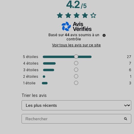
4.2
/
5
Basé sur
44
avis soumis à un
contrôle
Voir tous les avis sur ce site
5
étoiles
27
4
étoiles
7
3
étoiles
6
2
étoiles
1
1
étoile
3
Trier les avis