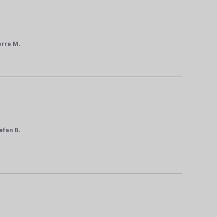
erre M.
efan B.