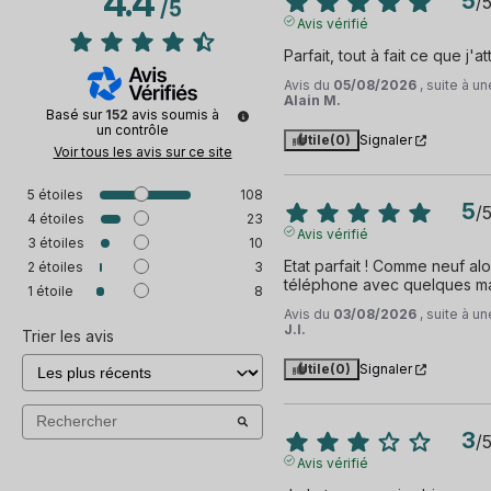
4.4
5
/
/
5
Avis vérifié
Parfait, tout à fait ce que j'a
Avis du
05/08/2026
, suite à 
Alain M.
Basé sur
152
avis soumis à
un contrôle
Utile
(0)
Signaler
Voir tous les avis sur ce site
5
étoiles
108
5
/
4
étoiles
23
Avis vérifié
3
étoiles
10
Etat parfait ! Comme neuf alo
2
étoiles
3
téléphone avec quelques m
1
étoile
8
Avis du
03/08/2026
, suite à 
J.I.
Trier les avis
Utile
(0)
Signaler
3
/
Avis vérifié