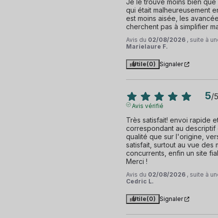
Je le trouve moins bien que 
qui était malheureusement en 
est moins aisée, les avancé
cherchent pas à simplifier m
Avis du
02/08/2026
, suite à 
Marielaure F.
Utile
(0)
Signaler
5
/
Avis vérifié
Très satisfait! envoi rapide et
correspondant au descriptif d
qualité que sur l'origine, ve
satisfait, surtout au vue des
concurrents, enfin un site fiab
Merci !
Avis du
02/08/2026
, suite à 
Cedric L.
Utile
(0)
Signaler