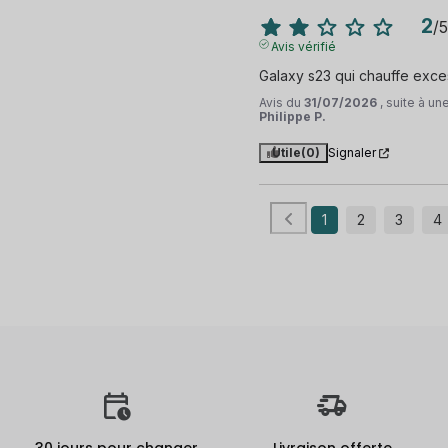
2
/
5
Avis vérifié
Galaxy s23 qui chauffe exc
Avis du
31/07/2026
, suite à u
Philippe P.
Utile
(0)
Signaler
1
2
3
4