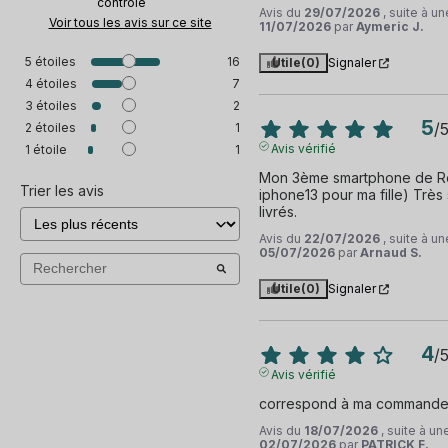
contrôle
Avis du
29/07/2026
, suite à u
Voir tous les avis sur ce site
11/07/2026
par
Aymeric J.
5
étoiles
16
Utile
(0)
Signaler
4
étoiles
7
3
étoiles
2
5
/
2
étoiles
1
Avis vérifié
1
étoile
1
Mon 3ème smartphone de Re
Trier les avis
iphone13 pour ma fille) Très s
livrés.
Avis du
22/07/2026
, suite à u
05/07/2026
par
Arnaud S.
Utile
(0)
Signaler
4
/
Avis vérifié
correspond à ma command
Avis du
18/07/2026
, suite à u
02/07/2026
par
PATRICK F.