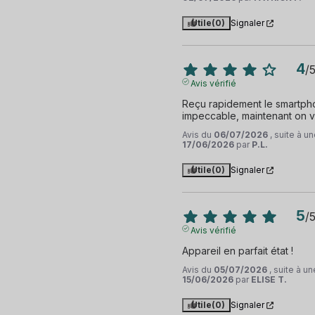
Utile
(0)
Signaler
4
/
Avis vérifié
Reçu rapidement le smartphon
impeccable, maintenant on ve
Avis du
06/07/2026
, suite à 
17/06/2026
par
P.L.
Utile
(0)
Signaler
5
/
Avis vérifié
Appareil en parfait état !
Avis du
05/07/2026
, suite à u
15/06/2026
par
ELISE T.
Utile
(0)
Signaler