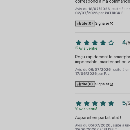
correspond à ma command
Avis du
18/07/2026
, suite à u
02/07/2026
par
PATRICK F.
Utile
(0)
Signaler
4
/
Avis vérifié
Reçu rapidement le smartphon
impeccable, maintenant on ve
Avis du
06/07/2026
, suite à 
17/06/2026
par
P.L.
Utile
(0)
Signaler
5
/
Avis vérifié
Appareil en parfait état !
Avis du
05/07/2026
, suite à u
15/06/2026
par
ELISE T.