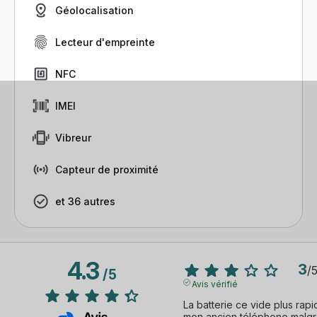
Géolocalisation
Lecteur d'empreinte
NFC
IMEI
Vibreur
Capteur de proximité
et 36 autres
4.3
3
/
/
5
Avis vérifié
La batterie ce vide plus rap
mon ancien téléphone malgré 