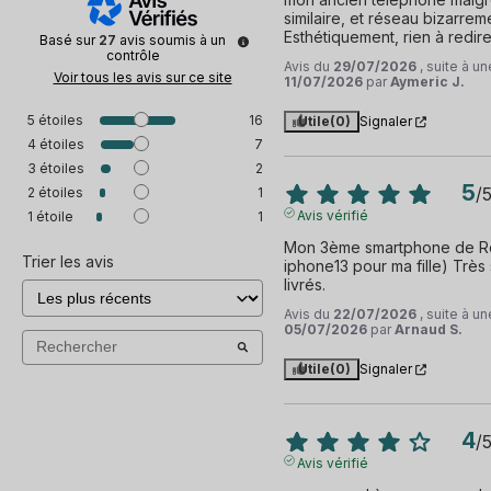
similaire, et réseau bizarreme
Esthétiquement, rien à redire,
Basé sur
27
avis soumis à un
contrôle
Avis du
29/07/2026
, suite à u
Voir tous les avis sur ce site
11/07/2026
par
Aymeric J.
5
étoiles
16
Utile
(0)
Signaler
4
étoiles
7
3
étoiles
2
5
/
2
étoiles
1
Avis vérifié
1
étoile
1
Mon 3ème smartphone de Re
Trier les avis
iphone13 pour ma fille) Très s
livrés.
Avis du
22/07/2026
, suite à u
05/07/2026
par
Arnaud S.
Utile
(0)
Signaler
4
/
Avis vérifié