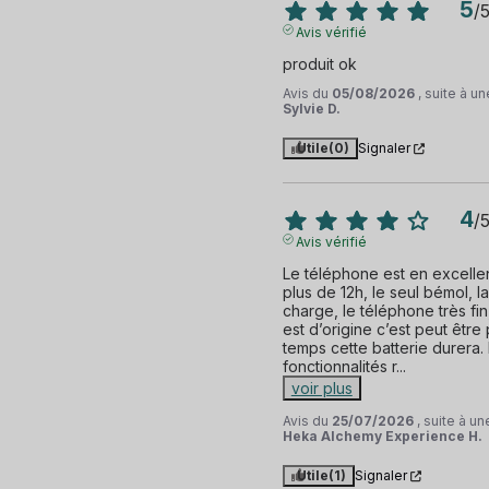
5
/
Avis vérifié
produit ok
Avis du
05/08/2026
, suite à 
Sylvie D.
Utile
(0)
Signaler
4
/
Avis vérifié
Le téléphone est en excellent
plus de 12h, le seul bémol, l
charge, le téléphone très fin,
est d’origine c’est peut être
temps cette batterie durera. 
fonctionnalités r
...
voir plus
Avis du
25/07/2026
, suite à u
Heka Alchemy Experience H.
Utile
(1)
Signaler