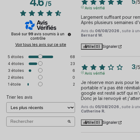
4.6
5
/
/
5
Avis vérifié
Largement suffisant pour rem
Après plusieurs semaines d'ut
Avis du
06/08/2026
, suite à 
Basé sur
99
avis soumis à un
Bernard W.
contrôle
Voir tous les avis sur ce site
Utile
(0)
Signaler
5
étoiles
68
4
étoiles
23
3
/
3
étoiles
6
Avis vérifié
2
étoiles
0
Je réserve mon avis pour le
1
étoile
2
portable n'a pas été réinitia
google est resté actif qui m
Trier les avis
Donc je lai renvoyé et j'atten
Avis du
05/08/2026
, suite à 
Catherine R.
Utile
(0)
Signaler