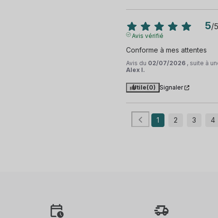
5
/
Avis vérifié
Conforme à mes attentes
Avis du
02/07/2026
, suite à 
Alex I.
Utile
(0)
Signaler
1
2
3
4