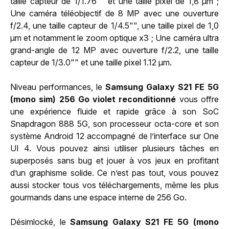
taille capteur de 1/1.76"" et une taille pixel de 1,8 µm ;
Une caméra téléobjectif de 8 MP avec une ouverture
f/2.4, une taille capteur de 1/4.5"", une taille pixel de 1,0
µm et notamment le zoom optique x3 ; Une caméra ultra
grand-angle de 12 MP avec ouverture f/2.2, une taille
capteur de 1/3.0"" et une taille pixel 1.12 µm.
Niveau performances, le
Samsung Galaxy S21 FE 5G
(mono sim) 256 Go violet reconditionné
vous offre
une expérience fluide et rapide grâce à son SoC
Snapdragon 888 5G, son processeur octa-core et son
système Android 12 accompagné de l’interface sur One
UI 4. Vous pouvez ainsi utiliser plusieurs tâches en
superposés sans bug et jouer à vos jeux en profitant
d’un graphisme solide. Ce n’est pas tout, vous pouvez
aussi stocker tous vos téléchargements, même les plus
gourmands dans une espace interne de 256 Go.
Désimlocké, le
Samsung Galaxy S21 FE 5G (mono