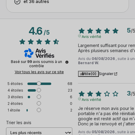
et 36 autres
4.6
5
/
/
5
Avis vérifié
Largement suffisant pour rem
Après plusieurs semaines d'ut
Avis du
06/08/2026
, suite à 
Basé sur
99
avis soumis à un
Bernard W.
contrôle
Voir tous les avis sur ce site
Utile
(0)
Signaler
5
étoiles
68
4
étoiles
23
3
/
3
étoiles
6
Avis vérifié
2
étoiles
0
Je réserve mon avis pour le
1
étoile
2
portable n'a pas été réinitia
google est resté actif qui m
Trier les avis
Donc je lai renvoyé et j'atten
Avis du
05/08/2026
, suite à 