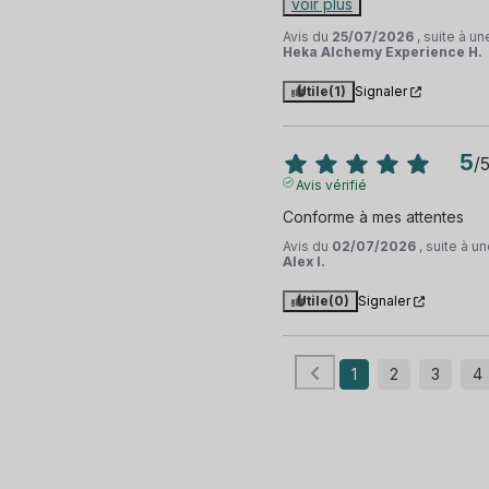
voir plus
Avis du
25/07/2026
, suite à u
Heka Alchemy Experience H.
Utile
(1)
Signaler
5
/
Avis vérifié
Conforme à mes attentes
Avis du
02/07/2026
, suite à 
Alex I.
Utile
(0)
Signaler
1
2
3
4