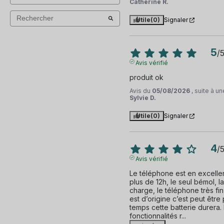
Catherine R.
Utile
(0)
Signaler
5
/
Avis vérifié
produit ok
Avis du
05/08/2026
, suite à 
Sylvie D.
Utile
(0)
Signaler
4
/
Avis vérifié
Le téléphone est en excellent
plus de 12h, le seul bémol, l
charge, le téléphone très fin,
est d’origine c’est peut être
temps cette batterie durera. 
fonctionnalités r
...