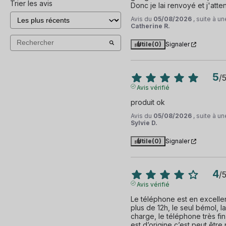
Trier les avis
Donc je lai renvoyé et j'atten
Avis du
05/08/2026
, suite à 
Catherine R.
Utile
(0)
Signaler
5
/
Avis vérifié
produit ok
Avis du
05/08/2026
, suite à 
Sylvie D.
Utile
(0)
Signaler
4
/
Avis vérifié
Le téléphone est en excellent
plus de 12h, le seul bémol, l
charge, le téléphone très fin,
est d’origine c’est peut être