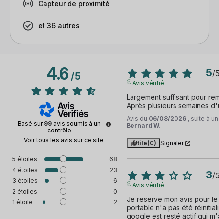
Capteur de proximité
et 36 autres
4.6
5
/
/
5
Avis vérifié
Largement suffisant pour rem
Après plusieurs semaines d'ut
Avis du
06/08/2026
, suite à 
Basé sur
99
avis soumis à un
Bernard W.
contrôle
Voir tous les avis sur ce site
Utile
(0)
Signaler
5
étoiles
68
4
étoiles
23
3
/
3
étoiles
6
Avis vérifié
2
étoiles
0
Je réserve mon avis pour le
1
étoile
2
portable n'a pas été réinitia
google est resté actif qui m