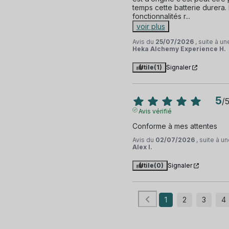
temps cette batterie durera. 
fonctionnalités r
...
voir plus
Avis du
25/07/2026
, suite à u
Heka Alchemy Experience H.
Utile
(1)
Signaler
5
/
Avis vérifié
Conforme à mes attentes
Avis du
02/07/2026
, suite à 
Alex I.
Utile
(0)
Signaler
1
2
3
4