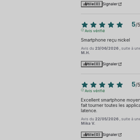
Utile
(0)
Signaler
5
/
Avis vérifié
Smartphone reçu nickel
Avis du
23/06/2026
, suite à u
M.H.
Utile
(0)
Signaler
5
/
Avis vérifié
Excellent smartphone moyenne
fait tourner toutes les applic
latence.
Avis du
22/05/2026
, suite à u
Mika V.
Utile
(0)
Signaler