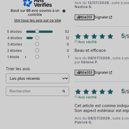
Avis du
12/07/2026
, suite à u
Nadine B.
Basé sur
65
avis soumis à un
contrôle
Utile
(0)
Signaler
Voir tous les avis sur ce site
5
étoiles
52
5
/
4
étoiles
12
Avis vérifié
3
étoiles
0
Beau et efficace
2
étoiles
0
1
étoile
1
Avis du
08/07/2026
, suite à 
par
Hélène P.
Trier les avis
Utile
(0)
Signaler
5
/
Avis vérifié
Cet article est comme indiqué 
Son aspect extérieur est im
Avis du
08/07/2026
, suite à 
Patrick G.