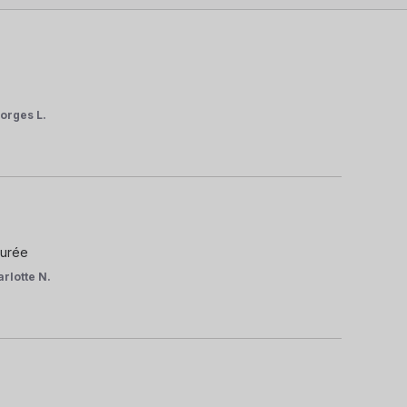
orges L.
durée
rlotte N.