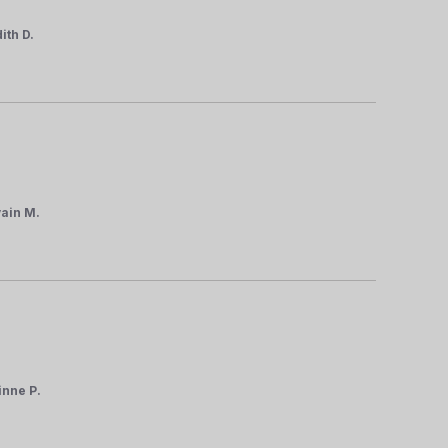
ith D.
vain M.
inne P.