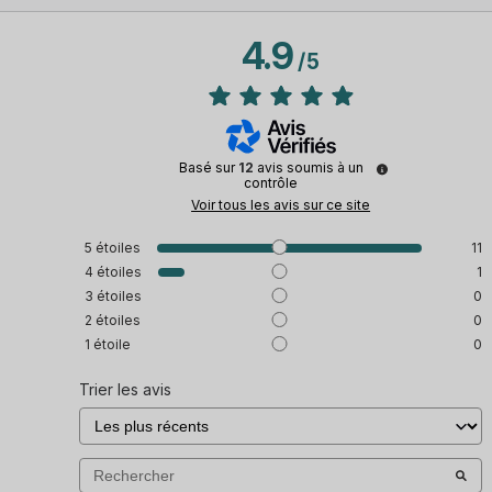
4.9
/
5
Basé sur
12
avis soumis à un
contrôle
Voir tous les avis sur ce site
5
étoiles
11
4
étoiles
1
3
étoiles
0
2
étoiles
0
1
étoile
0
Trier les avis