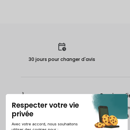
30 jours pour changer d'avis
À propos
Service cli
Le Guide du reconditionné
frch@recomme
Qui est Recommerce® ?
Lundi-Vendredi
Comment Recommerce® Swiss