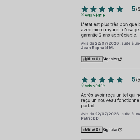
5
/
Avis vérifié
L'état est plus très bon que
avec micro rayures d'usage. P
garantie 2 ans appréciable.
Avis du
22/07/2026
, suite à 
Jean Raphaël M.
Utile
(0)
Signaler
5
/
Avis vérifié
Après avoir reçu un tel qui n
reçu un nouveau fonctionne t
parfait
Avis du
22/07/2026
, suite à 
Patrick D.
Utile
(0)
Signaler