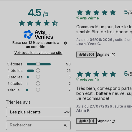
4.5
5
/
/
5
Avis vérifié
Commandé un jour, livré le le
semble être de très bonne q
Avis du
06/08/2026
, suite à 
Basé sur
129
avis soumis à
Jean-Yves C.
un contrôle
Voir tous les avis sur ce site
Utile
(0)
Signaler
5
étoiles
90
4
étoiles
25
5
/
3
étoiles
5
Avis vérifié
2
étoiles
2
Très bien, correspond parfait
1
étoile
7
bon état , batterie neuve, sup
Je recommande!
Trier les avis
Avis du
27/07/2026
, suite à 
Alain R.
Utile
(0)
Signaler