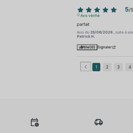
5
/
Avis vérifié
parfait
Avis du
25/06/2026
, suite à u
Patrick H.
Utile
(0)
Signaler
1
2
3
4