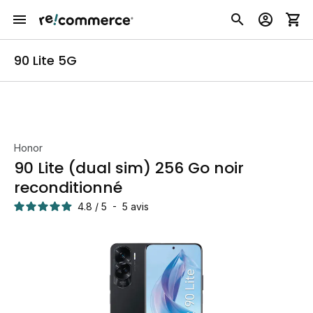
90 Lite 5G
Honor
90 Lite (dual sim) 256 Go noir
reconditionné
4.8
/
5
-
5
avis