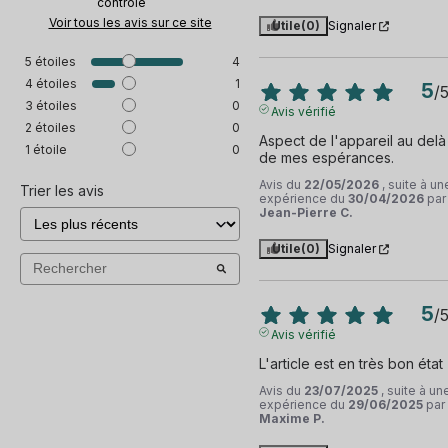
contrôle
Voir tous les avis sur ce site
Utile
(0)
Signaler
5
étoiles
4
4
étoiles
1
5
/
3
étoiles
0
Avis vérifié
2
étoiles
0
Aspect de l'appareil au delà 
1
étoile
0
de mes espérances.
Avis du
22/05/2026
, suite à un
Trier les avis
expérience du
30/04/2026
par
Jean-Pierre C.
Utile
(0)
Signaler
5
/
Avis vérifié
L'article est en très bon état
Avis du
23/07/2025
, suite à un
expérience du
29/06/2025
par
Maxime P.