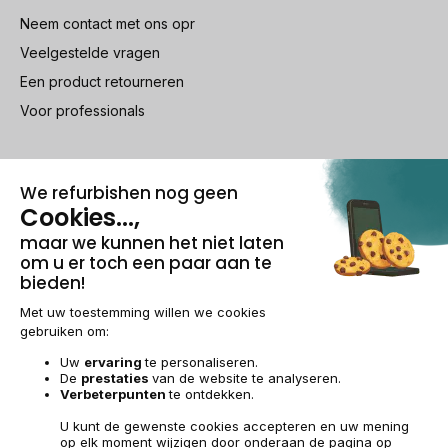
Neem contact met ons opr
Veelgestelde vragen
Een product retourneren
Voor professionals
100% beveiligde betaling
Wettelijke vermeldingen & AG
Beheer van cookies
Algemene verkoopvoorwaarden
Persoonsgegevens
Toegankelijkheid
Sitemap
BE-NL | €