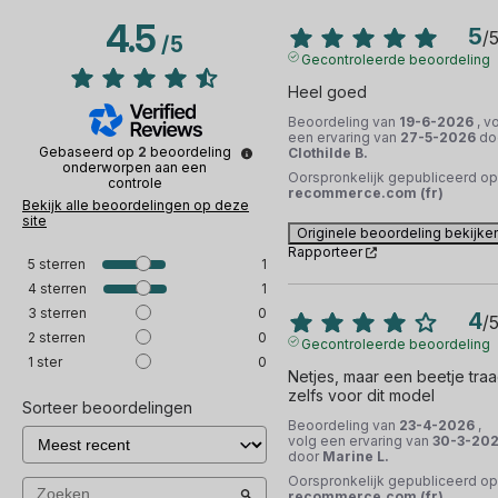
4.5
5
/
/
5
Gecontroleerde beoordeling
Heel goed
Beoordeling van
19-6-2026
, v
een ervaring van
27-5-2026
do
Gebaseerd op
2
beoordeling
Clothilde B.
onderworpen aan een
Oorspronkelijk gepubliceerd op
controle
recommerce.com (fr)
Bekijk alle beoordelingen op deze
site
Originele beoordeling bekijke
Rapporteer
5
sterren
1
4
sterren
1
3
sterren
0
4
/
2
sterren
0
Gecontroleerde beoordeling
1
ster
0
Netjes, maar een beetje traag
zelfs voor dit model
Sorteer beoordelingen
Beoordeling van
23-4-2026
,
volg een ervaring van
30-3-20
door
Marine L.
Oorspronkelijk gepubliceerd op
recommerce.com (fr)