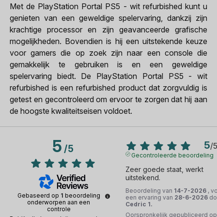
Met de PlayStation Portal PS5 - wit refurbished kunt u
genieten van een geweldige spelervaring, dankzij zijn
krachtige processor en zijn geavanceerde grafische
mogelijkheden. Bovendien is hij een uitstekende keuze
voor gamers die op zoek zijn naar een console die
gemakkelijk te gebruiken is en een geweldige
spelervaring biedt. De PlayStation Portal PS5 - wit
refurbished is een refurbished product dat zorgvuldig is
getest en gecontroleerd om ervoor te zorgen dat hij aan
de hoogste kwaliteitseisen voldoet.
5
5
/
/
5
Gecontroleerde beoordeling
Zeer goede staat, werkt 
uitstekend.
Beoordeling van
14-7-2026
, v
Gebaseerd op
1
beoordeling
een ervaring van
28-6-2026
do
onderworpen aan een
Cedric 1.
controle
Oorspronkelijk gepubliceerd op