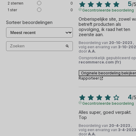
5
2
sterren
0
/
1
ster
0
Gecontroleerde beoordeling
Onberispelijke site, zowel wa
Sorteer beoordelingen
betreft producten als 
opvolging, ik raad het ten 
zeerste aan.
Beoordeling van
20-10-2023
,
volg een ervaring van
3-10-202
door
A.A.
Oorspronkelijk gepubliceerd op
recommerce.com (fr)
Originele beoordeling bekijke
Rapporteer
4
/
Gecontroleerde beoordeling
Alles super, goed verpakt. 
Top
Beoordeling van
20-4-2023
,
volg een ervaring van
3-4-2023
door
A.A.