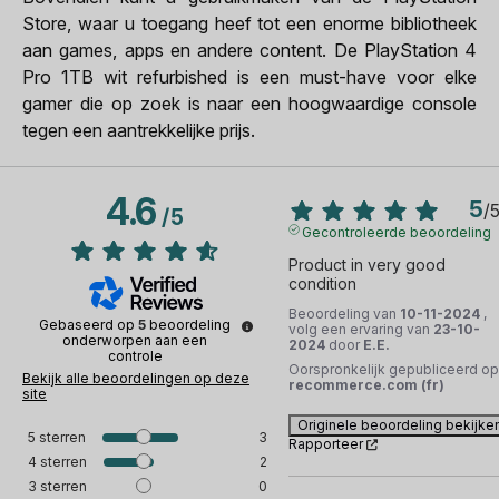
Store, waar u toegang heef tot een enorme bibliotheek
aan games, apps en andere content. De PlayStation 4
Pro 1TB wit refurbished is een must-have voor elke
gamer die op zoek is naar een hoogwaardige console
tegen een aantrekkelijke prijs.
4.6
5
/
/
5
Gecontroleerde beoordeling
Product in very good 
condition
Beoordeling van
10-11-2024
,
Gebaseerd op
5
beoordeling
volg een ervaring van
23-10-
onderworpen aan een
2024
door
E.E.
controle
Oorspronkelijk gepubliceerd op
Bekijk alle beoordelingen op deze
recommerce.com (fr)
site
Originele beoordeling bekijke
5
sterren
3
Rapporteer
4
sterren
2
3
sterren
0