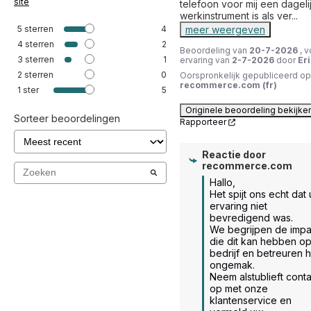
site
telefoon voor mij een dagelij
werkinstrument is als ver
...
5
sterren
4
meer weergeven
4
sterren
2
Beoordeling van
20-7-2026
, 
3
sterren
1
ervaring van
2-7-2026
door
Eri
2
sterren
0
Oorspronkelijk gepubliceerd op
recommerce.com (fr)
1
ster
5
Originele beoordeling bekijke
Sorteer beoordelingen
Rapporteer
Reactie door
recommerce.com
Hallo, 

Het spijt ons echt dat 
ervaring niet 
bevredigend was. 

We begrijpen de impac
die dit kan hebben op
bedrijf en betreuren h
ongemak. 

Neem alstublieft conta
op met onze 
klantenservice en 