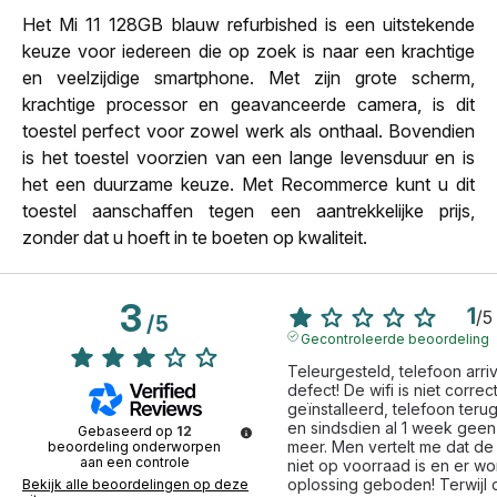
Het Mi 11 128GB blauw refurbished is een uitstekende
keuze voor iedereen die op zoek is naar een krachtige
en veelzijdige smartphone. Met zijn grote scherm,
krachtige processor en geavanceerde camera, is dit
toestel perfect voor zowel werk als onthaal. Bovendien
is het toestel voorzien van een lange levensduur en is
het een duurzame keuze. Met Recommerce kunt u dit
toestel aanschaffen tegen een aantrekkelijke prijs,
zonder dat u hoeft in te boeten op kwaliteit.
3
1
/
5
/
5
Gecontroleerde beoordeling
Teleurgesteld, telefoon arriv
defect! De wifi is niet correct
geïnstalleerd, telefoon teru
en sindsdien al 1 week geen
Gebaseerd op
12
meer. Men vertelt me dat de 
beoordeling onderworpen
aan een controle
niet op voorraad is en er wo
oplossing geboden! Terwijl d
Bekijk alle beoordelingen op deze