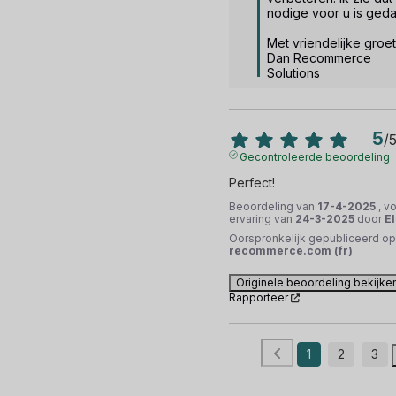
nodige voor u is gedaa
Met vriendelijke groet,
Dan Recommerce 
Solutions
5
/
Gecontroleerde beoordeling
Perfect!
Beoordeling van
17-4-2025
, v
ervaring van
24-3-2025
door
El
Oorspronkelijk gepubliceerd op
recommerce.com (fr)
Originele beoordeling bekijke
Rapporteer
1
2
3