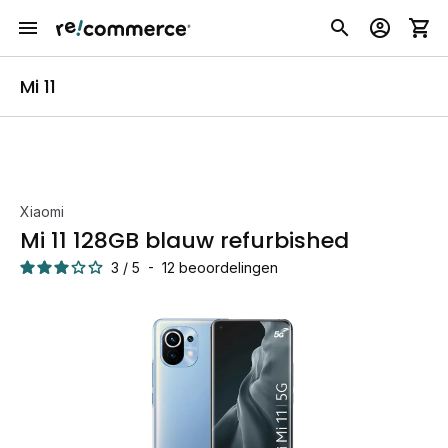
Mi 11
Xiaomi
Mi 11 128GB blauw refurbished
3
/
5
-
12
beoordelingen