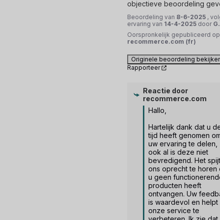
objectieve beoordeling gev
Beoordeling van
8-6-2025
, vo
ervaring van
14-4-2025
door
G
Oorspronkelijk gepubliceerd op
recommerce.com (fr)
Originele beoordeling bekijke
Rapporteer
Reactie door
recommerce.com
Hallo,

Hartelijk dank dat u de
tijd heeft genomen om
uw ervaring te delen, 
ook al is deze niet 
bevredigend. Het spijt
ons oprecht te horen d
u geen functionerende
producten heeft 
ontvangen. Uw feedba
is waardevol en helpt 
onze service te 
verbeteren. Ik zie dat 