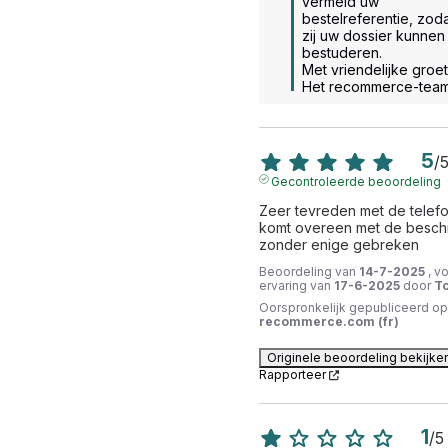
vermeld uw 
bestelreferentie, zoda
zij uw dossier kunnen 
bestuderen. 

Met vriendelijke groet.
Het recommerce-tea
5
/
Gecontroleerde beoordeling
Zeer tevreden met de telefoo
komt overeen met de beschri
zonder enige gebreken
Beoordeling van
14-7-2025
, v
ervaring van
17-6-2025
door
To
Oorspronkelijk gepubliceerd op
recommerce.com (fr)
Originele beoordeling bekijke
Rapporteer
1
/
5