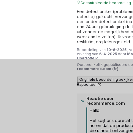
Gecontroleerde beoordeling
Een defect artikel (probleem
detectie) gekocht, vervange
een ander defect artikel (na
dan 24 uur gebruik ging de t
uit zonder de mogelijkheid 
weer aan te zetten). Ik vroe
restitutie, erg teleurgesteld
Beoordeling van
10-6-2025
, v
ervaring van
6-4-2025
door
Ma
Charlotte P.
Oorspronkelijk gepubliceerd op
recommerce.com (fr)
Originele beoordeling bekijke
Rapporteer
Reactie door
recommerce.com
Hallo,

Het spijt ons oprecht t
horen dat de producte
die u heeft ontvangen