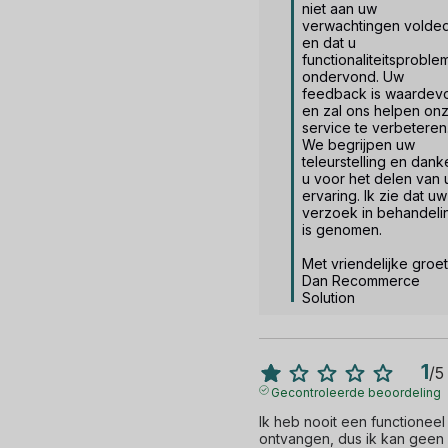
niet aan uw 
verwachtingen volded
en dat u 
functionaliteitsproble
ondervond. Uw 
feedback is waardevol
en zal ons helpen onz
service te verbeteren.
We begrijpen uw 
teleurstelling en dank
u voor het delen van 
ervaring. Ik zie dat uw 
verzoek in behandelin
is genomen.

Met vriendelijke groet,
Dan Recommerce 
Solution
1
/
5
Gecontroleerde beoordeling
Ik heb nooit een functioneel
ontvangen, dus ik kan geen 