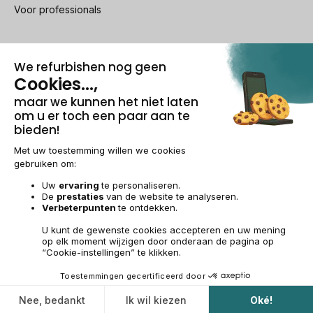
Voor professionals
100% beveiligde betaling
Wettelijke vermeldingen & AG
Beheer van cookies
Algemene verkoopvoorwaarden
Persoonsgegevens
Toegankelijkheid
Sitemap
BE-NL | €
© 2009-2026 RECOMMERCE - Alle rechten voorbehouden.