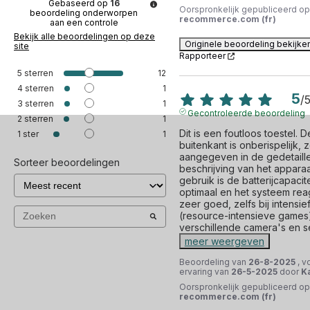
Gebaseerd op
16
Oorspronkelijk gepubliceerd op
beoordeling onderworpen
recommerce.com (fr)
aan een controle
Bekijk alle beoordelingen op deze
Originele beoordeling bekijke
site
Rapporteer
5
sterren
12
4
sterren
1
5
/
3
sterren
1
Gecontroleerde beoordeling
2
sterren
1
Dit is een foutloos toestel. De
1
ster
1
buitenkant is onberispelijk, z
aangegeven in de gedetaille
Sorteer beoordelingen
beschrijving van het apparaat.
gebruik is de batterijcapacitei
optimaal en het systeem reag
zeer goed, zelfs bij intensief
(resource-intensieve games)
verschillende camera's en s
meer weergeven
Beoordeling van
26-8-2025
, v
ervaring van
26-5-2025
door
Ka
Oorspronkelijk gepubliceerd op
recommerce.com (fr)