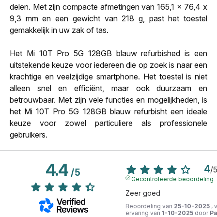
delen. Met zijn compacte afmetingen van 165,1 x 76,4 x
9,3 mm en een gewicht van 218 g, past het toestel
gemakkelijk in uw zak of tas.
Het Mi 10T Pro 5G 128GB blauw refurbished is een
uitstekende keuze voor iedereen die op zoek is naar een
krachtige en veelzijdige smartphone. Het toestel is niet
alleen snel en efficiënt, maar ook duurzaam en
betrouwbaar. Met zijn vele functies en mogelijkheden, is
het Mi 10T Pro 5G 128GB blauw refurbisht een ideale
keuze voor zowel particuliere als professionele
gebruikers.
4.4
4
/
/
5
Gecontroleerde beoordeling
Zeer goed
Beoordeling van
25-10-2025
, 
ervaring van
1-10-2025
door
Pa