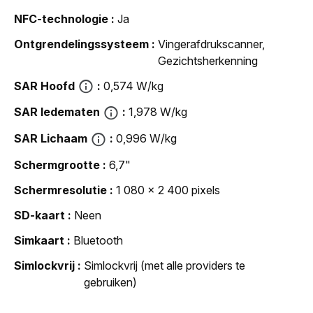
NFC-technologie
Ja
Ontgrendelingssysteem
Vingerafdrukscanner,
Gezichtsherkenning
SAR Hoofd
0,574 W/kg
SAR ledematen
1,978 W/kg
SAR Lichaam
0,996 W/kg
Schermgrootte
6,7"
Schermresolutie
1 080 x 2 400 pixels
SD-kaart
Neen
Simkaart
Bluetooth
Simlockvrij
Simlockvrij (met alle providers te
gebruiken)