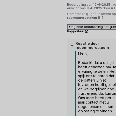
Beoordeling van
12-6-2025
, v
ervaring van
8-4-2025
door
A.L
Oorspronkelijk gepubliceerd op
recommerce.com (fr)
Originele beoordeling bekijke
Rapporteer
Reactie door
recommerce.com
Hallo,

Bedankt dat u de tijd 
heeft genomen om uw
ervaring te delen. Het 
spijt ons te horen dat 
de batterij u niet 
tevreden heeft gestel
en we begrijpen hoe 
frustrerend dat kan zijn
Ons team heeft per e
mail contact met u 
opgenomen om een 
oplossing te vinden.
