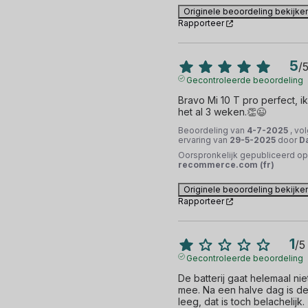
Originele beoordeling bekijke
Rapporteer
5
/
Gecontroleerde beoordeling
Bravo Mi 10 T pro perfect, ik
het al 3 weken.👏😉
Beoordeling van
4-7-2025
, vo
ervaring van
29-5-2025
door
Da
Oorspronkelijk gepubliceerd op
recommerce.com (fr)
Originele beoordeling bekijke
Rapporteer
1
/
5
Gecontroleerde beoordeling
De batterij gaat helemaal niet
mee. Na een halve dag is de b
leeg, dat is toch belachelijk.