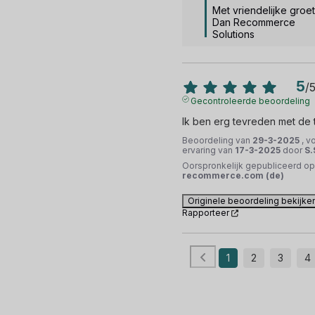
Met vriendelijke groet,
Dan Recommerce 
Solutions
5
/
Gecontroleerde beoordeling
Ik ben erg tevreden met de 
Beoordeling van
29-3-2025
, v
ervaring van
17-3-2025
door
S.
Oorspronkelijk gepubliceerd op
recommerce.com (de)
Originele beoordeling bekijke
Rapporteer
1
2
3
4