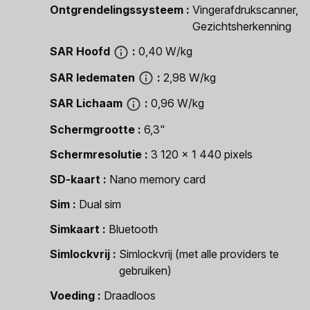
Ontgrendelingssysteem
Vingerafdrukscanner,
Gezichtsherkenning
SAR Hoofd
0,40 W/kg
SAR ledematen
2,98 W/kg
SAR Lichaam
0,96 W/kg
Schermgrootte
6,3"
Schermresolutie
3 120 x 1 440 pixels
SD-kaart
Nano memory card
Sim
Dual sim
Simkaart
Bluetooth
Simlockvrij
Simlockvrij (met alle providers te
gebruiken)
Voeding
Draadloos