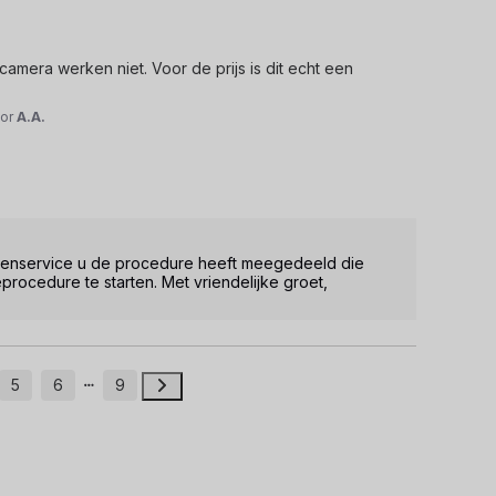
mera werken niet. Voor de prijs is dit echt een 
or
A.A.
lantenservice u de procedure heeft meegedeeld die 
rocedure te starten. Met vriendelijke groet, 
5
6
9