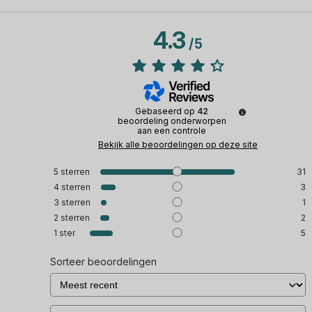
4.3
/
5
Gebaseerd op
42
beoordeling onderworpen
aan een controle
Bekijk alle beoordelingen op deze site
5
sterren
31
4
sterren
3
3
sterren
1
2
sterren
2
1
ster
5
Sorteer beoordelingen