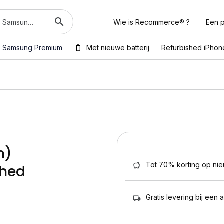
Wie is Recommerce® ?
Een p
Samsung Premium
Met nieuwe batterij
Refurbished iPhon
m)
Tot 70% korting op ni
shed
Gratis levering bij een 