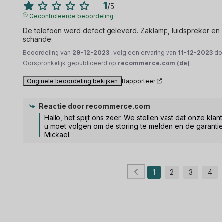
1
/
5
Gecontroleerde beoordeling
De telefoon werd defect geleverd. Zaklamp, luidspreker en ca
schande.
Beoordeling van
29-12-2023
, volg een ervaring van
11-12-2023
do
Oorspronkelijk gepubliceerd op
recommerce.com (de)
Originele beoordeling bekijken
Rapporteer
Reactie door
recommerce.com
Hallo, het spijt ons zeer. We stellen vast dat onze k
u moet volgen om de storing te melden en de garantiep
Mickael.
1
2
3
4