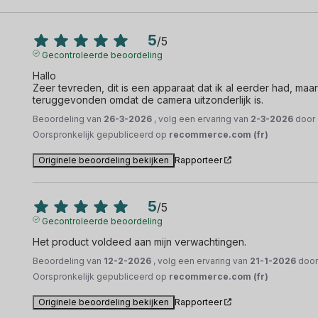
5
/
5
Gecontroleerde beoordeling
Hallo 

Zeer tevreden, dit is een apparaat dat ik al eerder had, ma
teruggevonden omdat de camera uitzonderlijk is.
Beoordeling van
26-3-2026
, volg een ervaring van
2-3-2026
door
Oorspronkelijk gepubliceerd op
recommerce.com (fr)
Originele beoordeling bekijken
Rapporteer
5
/
5
Gecontroleerde beoordeling
Het product voldeed aan mijn verwachtingen.
Beoordeling van
12-2-2026
, volg een ervaring van
21-1-2026
doo
Oorspronkelijk gepubliceerd op
recommerce.com (fr)
Originele beoordeling bekijken
Rapporteer