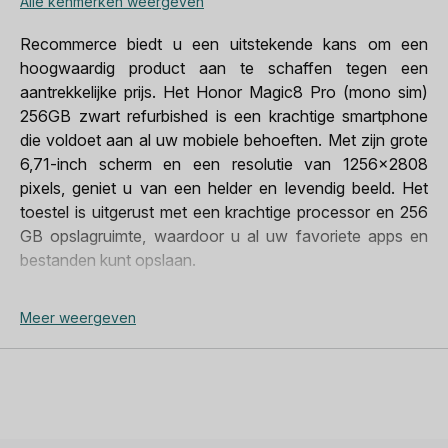
Alle kenmerken weergeven
Datum van publicatie
15 okt. 2025 00:00:00
Recommerce biedt u een uitstekende kans om een
Gewicht
219 g
hoogwaardig product aan te schaffen tegen een
Jack plug
Neen
aantrekkelijke prijs. Het Honor Magic8 Pro (mono sim)
256GB zwart refurbished is een krachtige smartphone
Merk
Honor
die voldoet aan al uw mobiele behoeften. Met zijn grote
Modeljaar
2025
6,71-inch scherm en een resolutie van 1256x2808
pixels, geniet u van een helder en levendig beeld. Het
Netwerk
5G
toestel is uitgerust met een krachtige processor en 256
NFC-technologie
Ja
GB opslagruimte, waardoor u al uw favoriete apps en
bestanden kunt opslaan.
Ontgrendelingssysteem
Pincode,
Vingerafdrukscanner,
Het Honor Magic8 Pro (mono sim) 256GB zwart
Meer weergeven
Gezichtsherkenning
refurbished beschikt over een geavanceerde camera
SAR Hoofd
0,348 W/kg
van 200 megapixels, waarmee u prachtige foto's kunt
maken. Het toestel ondersteunt ook NFC en Bluetooth
SAR ledematen
3,19 W/kg
6.0, waardoor u gemakkelijk bestanden kunt delen en
verbinding kunt maken met andere apparaten. Het
SAR Lichaam
2,00 W/kg