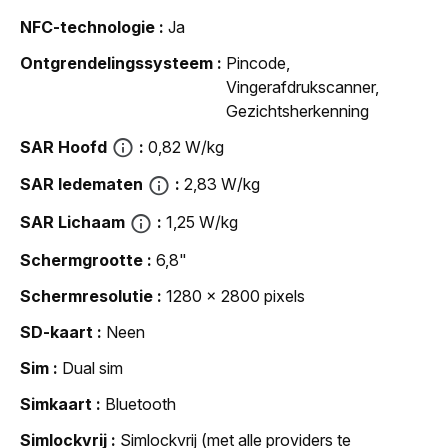
NFC-technologie
Ja
Ontgrendelingssysteem
Pincode,
Vingerafdrukscanner,
Gezichtsherkenning
SAR Hoofd
0,82 W/kg
SAR ledematen
2,83 W/kg
SAR Lichaam
1,25 W/kg
Schermgrootte
6,8"
Schermresolutie
1280 x 2800 pixels
SD-kaart
Neen
Sim
Dual sim
Simkaart
Bluetooth
Simlockvrij
Simlockvrij (met alle providers te