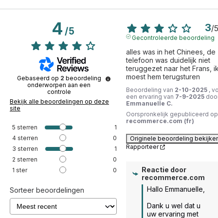
4
3
/
/
5
Gecontroleerde beoordeling
alles was in het Chinees, de 
telefoon was duidelijk niet 
teruggezet naar het Frans, ik
moest hem terugsturen
Gebaseerd op
2
beoordeling
onderworpen aan een
Beoordeling van
2-10-2025
, v
controle
een ervaring van
7-9-2025
doo
Bekijk alle beoordelingen op deze
Emmanuelle C.
site
Oorspronkelijk gepubliceerd op
recommerce.com (fr)
5
sterren
1
4
sterren
0
Originele beoordeling bekijke
Rapporteer
3
sterren
1
2
sterren
0
Reactie door
1
ster
0
recommerce.com
Hallo Emmanuelle,

Sorteer beoordelingen
Dank u wel dat u 
uw ervaring met 