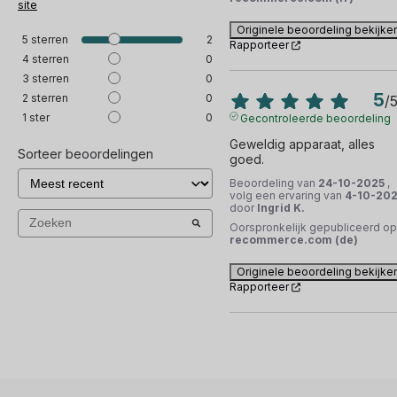
site
Originele beoordeling bekijke
5
sterren
2
Rapporteer
4
sterren
0
3
sterren
0
5
2
sterren
0
/
1
ster
0
Gecontroleerde beoordeling
Geweldig apparaat, alles 
Sorteer beoordelingen
goed.
Beoordeling van
24-10-2025
,
volg een ervaring van
4-10-20
door
Ingrid K.
Oorspronkelijk gepubliceerd op
recommerce.com (de)
Originele beoordeling bekijke
Rapporteer