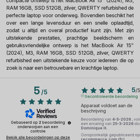
compacte ontwerp is het MacBook Air 15" (2024), M3,
RAM 16GB, SSD 512GB, zilver, QWERTY refurbished de
perfecte laptop voor onderweg. Bovendien beschikt het
over een lange levensduur en een snelle oplaadtijd,
zodat u altijd en overal productief kunt zijn. Met zijn
uitstekende prestaties, prachtige beeldscherm en
gebruiksvriendelijke ontwerp is het MacBook Air 15"
(2024), M3, RAM 16GB, SSD 512GB, zilver, QWERTY
refurbished een uitstekende keuze voor iedereen die op
zoek is naar een betrouwbare en krachtige laptop.
5
5
/
/
5
Gecontroleerde beoordeling
Apparaat voldoet aan de 
beschrijving
Beoordeling van
4-5-2026
, vo
Gebaseerd op
2
beoordeling
een ervaring van
25-3-2026
do
onderworpen aan een
Dominique H.
controle
Oorspronkelijk gepubliceerd op
Bekijk alle beoordelingen op deze
recommerce.com (fr)