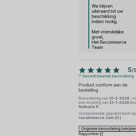
We blijven 
uiteraard tot uw 
beschikking 
indien nodig.

Met vriendelijke 
groet,

Het Recommerce 
Team
5
/
Gecontroleerde beoordeling
Product conform aan de 
bestelling
Beoordeling van
12-2-2026
, v
een ervaring van
21-1-2026
do
Nathalie P.
Oorspronkelijk gepubliceerd op
recommerce.com (fr)
Originele beoordeling bekijke
Rapporteer