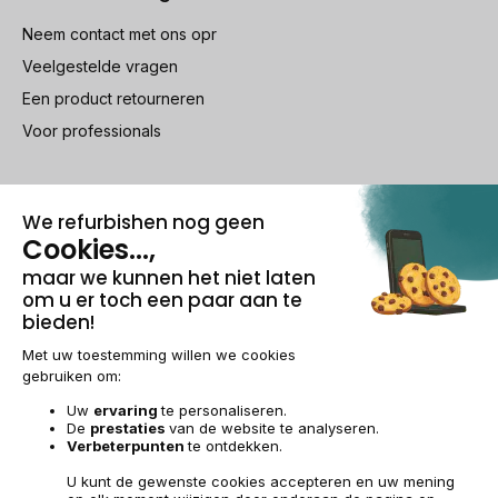
Neem contact met ons opr
Veelgestelde vragen
Een product retourneren
Voor professionals
100% beveiligde betaling
Wettelijke vermeldingen & AG
Beheer van cookies
Algemene verkoopvoorwaarden
Persoonsgegevens
Toegankelijkheid
Sitemap
BE-NL | €