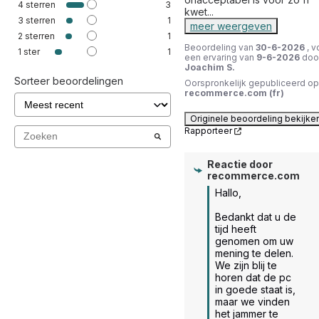
4
sterren
3
kwet
...
3
sterren
1
meer weergeven
2
sterren
1
Beoordeling van
30-6-2026
, v
1
ster
1
een ervaring van
9-6-2026
doo
Joachim S.
Sorteer beoordelingen
Oorspronkelijk gepubliceerd op
recommerce.com (fr)
Originele beoordeling bekijke
Rapporteer
Reactie door
recommerce.com
Hallo,

Bedankt dat u de 
tijd heeft 
genomen om uw 
mening te delen. 
We zijn blij te 
horen dat de pc 
in goede staat is, 
maar we vinden 
het jammer te 