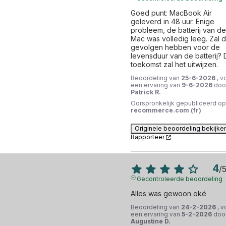
Goed punt: MacBook Air 
geleverd in 48 uur. Enige 
probleem, de batterij van de 
Mac was volledig leeg. Zal di
gevolgen hebben voor de 
levensduur van de batterij? 
toekomst zal het uitwijzen.
Beoordeling van
25-6-2026
, v
een ervaring van
9-6-2026
doo
Patrick R.
Oorspronkelijk gepubliceerd op
recommerce.com (fr)
Originele beoordeling bekijke
Rapporteer
4
/
Gecontroleerde beoordeling
Alles was gewoon oké
Beoordeling van
24-2-2026
, v
een ervaring van
5-2-2026
doo
Augustine D.