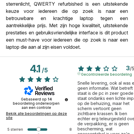
sterrenlicht, QWERTY refurbished is een uitstekende
keuze voor iedereen die op zoek is naar een
betrouwbare en krachtige laptop tegen een
aantrekkelijke prijs. Met zijn hoge kwaliteit, uitstekende
prestaties en gebruiksvriendelijke interface is dit product
een must-have voor iedereen die op zoek is naar een
laptop die aan al zijn eisen voldoet.
4.1
3
/
/
5
Gecontroleerde beoordeling
Snelle levering, ook al was e
geen informatie. Wat betreft 
staat is de pc in zeer goede 
staat ondanks een lichte impa
Gebaseerd op
14
op de behuizing, maar het 
beoordeling onderworpen
aan een controle
scherm vertoont geen 
zichtbare krassen. Ik ben 
Bekijk alle beoordelingen op deze
site
echter erg teleurgesteld ove
de verpakking, er is geen 
bescherming, wat 
5
sterren
8
onacceptabel is voor zo'n 