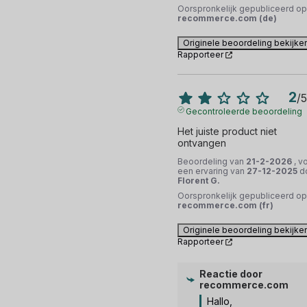
Oorspronkelijk gepubliceerd op
recommerce.com (de)
Originele beoordeling bekijke
Rapporteer
2
/
5
Gecontroleerde beoordeling
Het juiste product niet 
ontvangen
Beoordeling van
21-2-2026
, v
een ervaring van
27-12-2025
d
Florent G.
Oorspronkelijk gepubliceerd op
recommerce.com (fr)
Originele beoordeling bekijke
Rapporteer
Reactie door
recommerce.com
Hallo,
