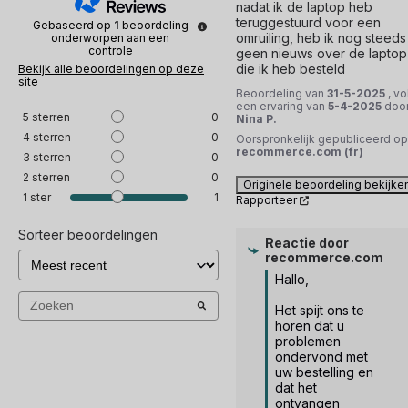
nadat ik de laptop heb 
teruggestuurd voor een 
Gebaseerd op
1
beoordeling
omruiling, heb ik nog steeds 
onderworpen aan een
controle
geen nieuws over de laptop 
die ik heb besteld
Bekijk alle beoordelingen op deze
site
Beoordeling van
31-5-2025
, vo
een ervaring van
5-4-2025
doo
5
sterren
0
Nina P.
4
sterren
0
Oorspronkelijk gepubliceerd op
recommerce.com (fr)
3
sterren
0
2
sterren
0
Originele beoordeling bekijke
1
ster
1
Rapporteer
Sorteer beoordelingen
Reactie door
recommerce.com
Hallo,

Het spijt ons te 
horen dat u 
problemen 
ondervond met 
uw bestelling en 
dat het 
ontvangen 