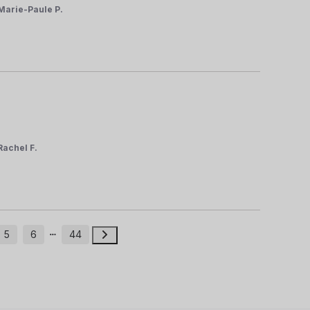
Marie-Paule P.
Rachel F.
5
6
44