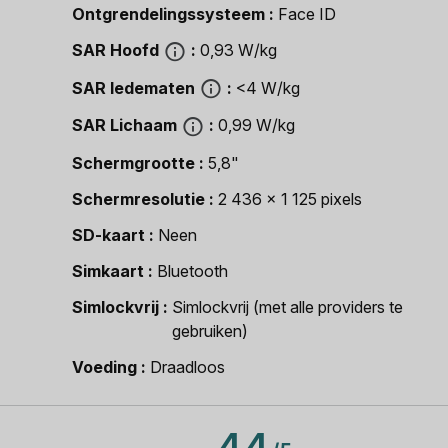
Ontgrendelingssysteem
Face ID
SAR Hoofd
0,93 W/kg
SAR ledematen
<4 W/kg
SAR Lichaam
0,99 W/kg
Schermgrootte
5,8"
Schermresolutie
2 436 x 1 125 pixels
SD-kaart
Neen
Simkaart
Bluetooth
Simlockvrij
Simlockvrij (met alle providers te
gebruiken)
Voeding
Draadloos
4.4