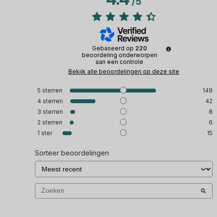
/
5
Gebaseerd op
220
beoordeling onderworpen
aan een controle
Bekijk alle beoordelingen op deze site
5
sterren
149
4
sterren
42
3
sterren
8
2
sterren
6
1
ster
15
Sorteer beoordelingen