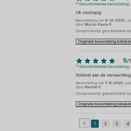
Gecontroleerde beoordeling
Ok voorlopig
Beoordeling van
6-10-2025
, v
door
Marie-Paule P.
Oorspronkelijk gepubliceerd o
Originele beoordeling bekijke
5
/
Gecontroleerde beoordeling
Voldoet aan de verwachtinge
Beoordeling van
7-9-2025
, vo
door
Rachel F.
Oorspronkelijk gepubliceerd o
Originele beoordeling bekijke
1
2
3
4