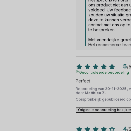
ons product niet aan 
voldeed. Uw feedback
zouden uw situatie gr
deze te kunnen verbet
contact met ons op te
te bespreken. 

Met vriendelijke groet,
Het recommerce-tea
5
/
Gecontroleerde beoordeling
Perfect
Beoordeling van
20-11-2025
, 
door
Matthieu Z.
Oorspronkelijk gepubliceerd o
Originele beoordeling bekijke
4
/