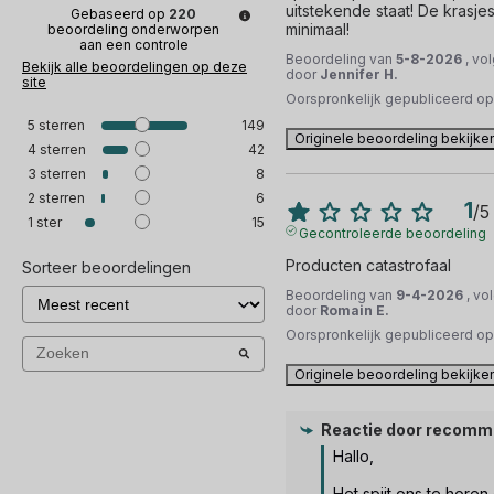
uitstekende staat! De krasjes
Gebaseerd op
220
minimaal!
beoordeling onderworpen
aan een controle
Beoordeling van
5-8-2026
, vo
Bekijk alle beoordelingen op deze
door
Jennifer H.
site
Oorspronkelijk gepubliceerd o
5
sterren
149
Originele beoordeling bekijke
4
sterren
42
3
sterren
8
2
sterren
6
1
/
5
1
ster
15
Gecontroleerde beoordeling
Producten catastrofaal
Sorteer beoordelingen
Beoordeling van
9-4-2026
, vo
door
Romain E.
Oorspronkelijk gepubliceerd o
Originele beoordeling bekijke
Reactie door
recomm
Hallo, 

Het spijt ons te horen