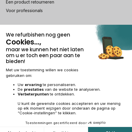
Een product retourneren
Voor professionals
100% beveiligde betaling
Wettelijke vermeldingen & AG
Beheer van cookies
Algemene verkoopvoorwaarden
Persoonsgegevens
Toegankelijkheid
Sitemap
BE-NL | €
© 2009-2026 RECOMMERCE - Alle rechten voorbehouden.