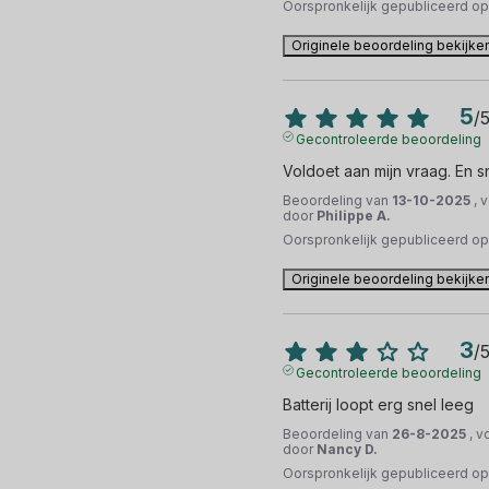
Oorspronkelijk gepubliceerd o
Originele beoordeling bekijke
5
/
Gecontroleerde beoordeling
Voldoet aan mijn vraag. En s
Beoordeling van
13-10-2025
, 
door
Philippe A.
Oorspronkelijk gepubliceerd o
Originele beoordeling bekijke
3
/
Gecontroleerde beoordeling
Batterij loopt erg snel leeg
Beoordeling van
26-8-2025
, v
door
Nancy D.
Oorspronkelijk gepubliceerd o