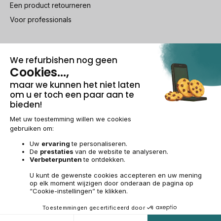
Een product retourneren
Voor professionals
100% beveiligde betaling
Wettelijke vermeldingen & AG
Beheer van cookies
Algemene verkoopvoorwaarden
Persoonsgegevens
Toegankelijkheid
Sitemap
BE-NL | €
© 2009-2026 RECOMMERCE - Alle rechten voorbehouden.