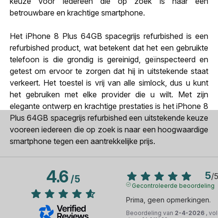
keuze voor iedereen die op zoek is naar een
betrouwbare en krachtige smartphone.
Het iPhone 8 Plus 64GB spacegrijs refurbished is een
refurbished product, wat betekent dat het een gebruikte
telefoon is die grondig is gereinigd, geïnspecteerd en
getest om ervoor te zorgen dat hij in uitstekende staat
verkeert. Het toestel is vrij van alle simlock, dus u kunt
het gebruiken met elke provider die u wilt. Met zijn
elegante ontwerp en krachtige prestaties is het iPhone 8
Plus 64GB spacegrijs refurbished een uitstekende keuze
vooreen iedereen die op zoek is naar een hoogwaardige
smartphone tegen een aantrekkelijke prijs.
4.6
5
/
/
5
Gecontroleerde beoordeling
Prima, geen opmerkingen.
Beoordeling van
2-4-2026
, vo