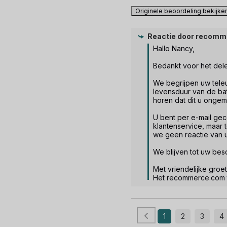
Originele beoordeling bekijke
Reactie door
recomm
Hallo Nancy,

Bedankt voor het dele
We begrijpen uw teleur
levensduur van de batte
horen dat dit u ongem
U bent per e-mail gec
klantenservice, maar 
we geen reactie van u
We blijven tot uw besc
Met vriendelijke groet.
Het recommerce.com
1
2
3
4