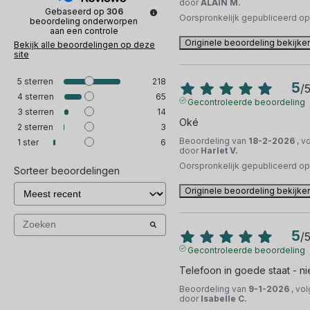
door
ALAIN M.
Gebaseerd op
306
Oorspronkelijk gepubliceerd o
beoordeling onderworpen
aan een controle
Originele beoordeling bekijke
Bekijk alle beoordelingen op deze
site
5
sterren
218
5
/
4
sterren
65
Gecontroleerde beoordeling
3
sterren
14
Oké
2
sterren
3
Beoordeling van
18-2-2026
, v
1
ster
6
door
Harlet V.
Oorspronkelijk gepubliceerd o
Sorteer beoordelingen
Originele beoordeling bekijke
5
/
Gecontroleerde beoordeling
Telefoon in goede staat - n
Beoordeling van
9-1-2026
, vo
door
Isabelle C.