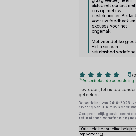
graag verder, neem 
alstublieft contact met 
ons op met uw 
bestelnummer. Bedank
voor uw feedback en 
excuses voor het 
ongemak.

Met vriendelijke groet,
Het team van 
refurbished.vodafone
5
/
Gecontroleerde beoordeling
Tevreden, tot nu toe zonder 
gebreken.
Beoordeling van
24-6-2026
, 
ervaring van
9-6-2026
door
Mor
Oorspronkelijk gepubliceerd op
refurbished.vodafone.de (de)
Originele beoordeling bekijke
Rapporteer