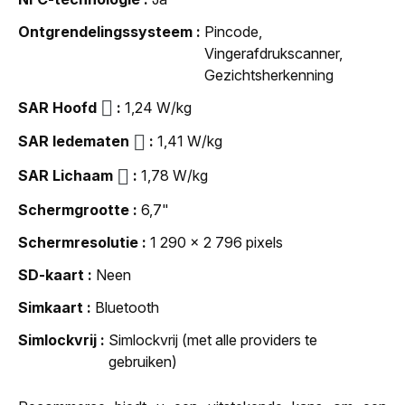
Ontgrendelingssysteem
Pincode,
Vingerafdrukscanner,
Gezichtsherkenning
SAR Hoofd
1,24 W/kg
SAR ledematen
1,41 W/kg
SAR Lichaam
1,78 W/kg
Schermgrootte
6,7"
Schermresolutie
1 290 x 2 796 pixels
SD-kaart
Neen
Simkaart
Bluetooth
Simlockvrij
Simlockvrij (met alle providers te
gebruiken)