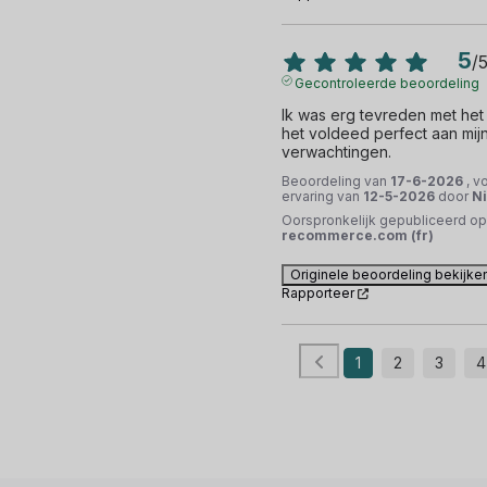
5
/
Gecontroleerde beoordeling
Ik was erg tevreden met het 
het voldeed perfect aan mijn
verwachtingen.
Beoordeling van
17-6-2026
, v
ervaring van
12-5-2026
door
Ni
Oorspronkelijk gepubliceerd op
recommerce.com (fr)
Originele beoordeling bekijke
Rapporteer
1
2
3
4