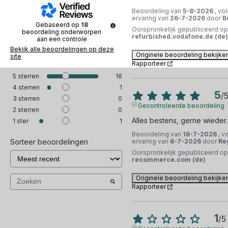
Beoordeling van
5-8-2026
, vo
ervaring van
26-7-2026
door
B
Gebaseerd op
18
Oorspronkelijk gepubliceerd op
beoordeling onderworpen
refurbished.vodafone.de (de)
aan een controle
Bekijk alle beoordelingen op deze
Originele beoordeling bekijke
site
Rapporteer
5
sterren
16
4
sterren
1
5
/
3
sterren
0
Gecontroleerde beoordeling
2
sterren
0
Alles bestens, gerne wieder.
1
ster
1
Beoordeling van
16-7-2026
, v
Sorteer beoordelingen
ervaring van
6-7-2026
door
Re
Oorspronkelijk gepubliceerd op
recommerce.com (de)
Originele beoordeling bekijke
Rapporteer
1
/
5