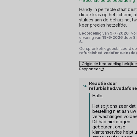
Gecontroleerde beoordeling
Handy in perfecte staat beste
diepe kras op het scherm, a
stukjes aan de behuizing, t
keer precies hetzelfde.
Beoordeling van
9-7-2026
, vo
ervaring van
19-6-2026
door
S
S.
Oorspronkelijk gepubliceerd op
refurbished.vodafone.de (de)
Originele beoordeling bekijke
Rapporteer
Reactie door
refurbished.vodafone
Hallo,

Het spijt ons zeer dat 
bestelling niet aan uw 
verwachtingen voldee
Dit had niet mogen 
gebeuren, onze 
klantenservice helpt u 