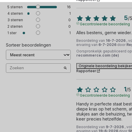
hoogwaardig en betrouwbaar toestel. Met zijn krachtige
Simkaart
Bluetooth
5
sterren
16
processor, grote opslagruimte en geavanceerde camera,
Simlockvrij
Simlockvrij (met alle providers te
4
sterren
1
is dit toestel perfect voor zowel persoonlijk als
5
/
gebruiken)
3
sterren
0
professioneel gebruik. Bovendien is het toestel
Gecontroleerde beoordeling
2
sterren
0
refurbished, wat betekent dat het grondig is getest en
Alles bestens, gerne wieder.
1
ster
1
gecontroleerd om ervoor te zorgen dat het in perfecte
Beoordeling van
16-7-2026
, v
staat verkeert. Met het iPhone 16 Plus 256GB wit
Sorteer beoordelingen
ervaring van
6-7-2026
door
Re
refurbished van ReCommerce, kunt u genieten van een
Oorspronkelijk gepubliceerd op
recommerce.com (de)
hoogwaardig toestel tegen een aantrekkelijke prijs.
Originele beoordeling bekijke
Rapporteer
1
/
5
Gecontroleerde beoordeling
Handy in perfecte staat beste
diepe kras op het scherm, a
stukjes aan de behuizing, t
keer precies hetzelfde.
Beoordeling van
9-7-2026
, vo
ervaring van
19-6-2026
door
S