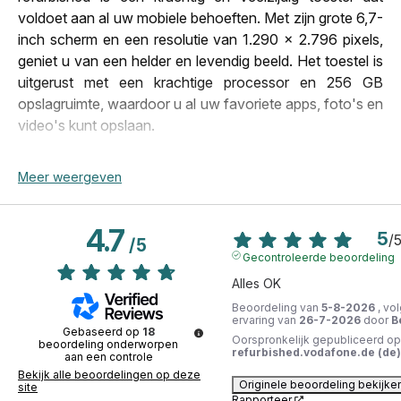
Merk
Apple
voldoet aan al uw mobiele behoeften. Met zijn grote 6,7-
Modeljaar
2024
inch scherm en een resolutie van 1.290 x 2.796 pixels,
geniet u van een helder en levendig beeld. Het toestel is
Netwerk
5G
uitgerust met een krachtige processor en 256 GB
NFC-technologie
Ja
opslagruimte, waardoor u al uw favoriete apps, foto's en
video's kunt opslaan.
Ontgrendelingssysteem
Pincode,
Vingerafdrukscanner,
Het iPhone 16 Plus 256GB wit refurbished beschikt over
Meer weergeven
Gezichtsherkenning
een geavanceerde 48-megapixel camera, waarmee u
SAR Hoofd
1,24 W/kg
prachtige foto's kunt maken. Het toestel ondersteunt
4.7
ook NFC voor eenvoudig en snel betalen. Bovendien is
5
/
SAR ledematen
1,41 W/kg
/
5
het toestel uitgerust met Bluetooth 5.3 en USB-C voor
Gecontroleerde beoordeling
eenvoudig en snel opladen. Het toestel is ook voorzien
SAR Lichaam
1,78 W/kg
Alles OK
van een nano-SIM en ondersteunt 5G-netwerken voor
Beoordeling van
5-8-2026
, vo
Schermgrootte
6,7"
snelle en betrouwbare connectiviteit.
ervaring van
26-7-2026
door
B
Gebaseerd op
18
Oorspronkelijk gepubliceerd op
Schermresolutie
1 290 x 2 796 pixels
beoordeling onderworpen
refurbished.vodafone.de (de)
aan een controle
Het iPhone 16 Plus 256GB wit refurbished is een
SD-kaart
Neen
Bekijk alle beoordelingen op deze
uitstekende keuze voor iedereen die op zoek is naar een
Originele beoordeling bekijke
site
Rapporteer