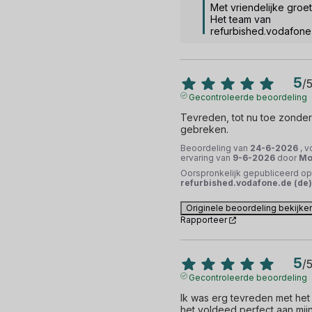
Met vriendelijke groet,
Het team van 
refurbished.vodafone
5
/
Gecontroleerde beoordeling
Tevreden, tot nu toe zonder 
gebreken.
Beoordeling van
24-6-2026
, 
ervaring van
9-6-2026
door
Mor
Oorspronkelijk gepubliceerd op
refurbished.vodafone.de (de)
Originele beoordeling bekijke
Rapporteer
5
/
Gecontroleerde beoordeling
Ik was erg tevreden met het 
het voldeed perfect aan mijn