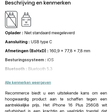
Beschrijving en kenmerken
Oplader
Niet standaard meegeleverd
Aansluiting
USB type C
Afmetingen (BxHxD)
160,9 x 77,8 x 7,8 mm
Besturingssysteem
iOS
Bluetooth
Bluetooth 5.3
Camera
48 megapixel
Alle kenmerken weergeven
Datum van publicatie
20 sep. 2024 00:00:00
Recommerce biedt u een uitstekende kans om een
Gewicht
199 g
hoogwaardig product aan te schaffen tegen een
Jack plug
Neen
aantrekkelijke prijs. Het iPhone 16 Plus 256GB wit
refurbished is een krachtig en veelzijdig toestel dat