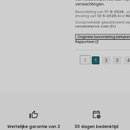
verwachtingen.
Beoordeling van
17-6-2026
, v
ervaring van
12-5-2026
door
Ni
Oorspronkelijk gepubliceerd op
recommerce.com (fr)
Originele beoordeling bekijke
Rapporteer
1
2
3
4
Wettelijke garantie van 3
30 dagen bedenktijd