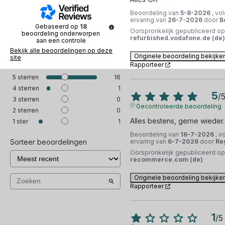
Beoordeling van
5-8-2026
, vo
ervaring van
26-7-2026
door
B
Gebaseerd op
18
Oorspronkelijk gepubliceerd op
beoordeling onderworpen
refurbished.vodafone.de (de)
aan een controle
Bekijk alle beoordelingen op deze
Originele beoordeling bekijke
site
Rapporteer
5
sterren
16
4
sterren
1
5
/
3
sterren
0
Gecontroleerde beoordeling
2
sterren
0
Alles bestens, gerne wieder.
1
ster
1
Beoordeling van
16-7-2026
, v
Sorteer beoordelingen
ervaring van
6-7-2026
door
Re
Oorspronkelijk gepubliceerd op
recommerce.com (de)
Originele beoordeling bekijke
Rapporteer
1
/
5