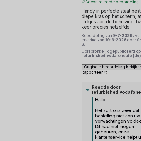
Gecontroleerde beoordeling
Handy in perfecte staat beste
diepe kras op het scherm, a
stukjes aan de behuizing, t
keer precies hetzelfde.
Beoordeling van
9-7-2026
, vo
ervaring van
19-6-2026
door
S
S.
Oorspronkelijk gepubliceerd op
refurbished.vodafone.de (de)
Originele beoordeling bekijke
Rapporteer
Reactie door
refurbished.vodafone
Hallo,

Het spijt ons zeer dat 
bestelling niet aan uw 
verwachtingen voldee
Dit had niet mogen 
gebeuren, onze 
klantenservice helpt u 