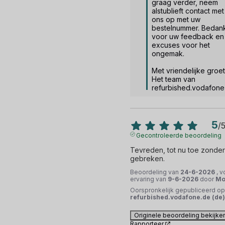
graag verder, neem 
alstublieft contact met 
ons op met uw 
bestelnummer. Bedank
voor uw feedback en 
excuses voor het 
ongemak.

Met vriendelijke groet,
Het team van 
refurbished.vodafone
5
/
Gecontroleerde beoordeling
Tevreden, tot nu toe zonder 
gebreken.
Beoordeling van
24-6-2026
, 
ervaring van
9-6-2026
door
Mor
Oorspronkelijk gepubliceerd op
refurbished.vodafone.de (de)
Originele beoordeling bekijke
Rapporteer