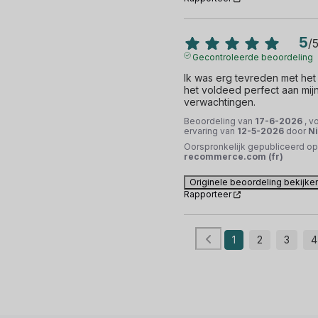
5
/
Gecontroleerde beoordeling
Ik was erg tevreden met het 
het voldeed perfect aan mijn
verwachtingen.
Beoordeling van
17-6-2026
, v
ervaring van
12-5-2026
door
Ni
Oorspronkelijk gepubliceerd op
recommerce.com (fr)
Originele beoordeling bekijke
Rapporteer
1
2
3
4