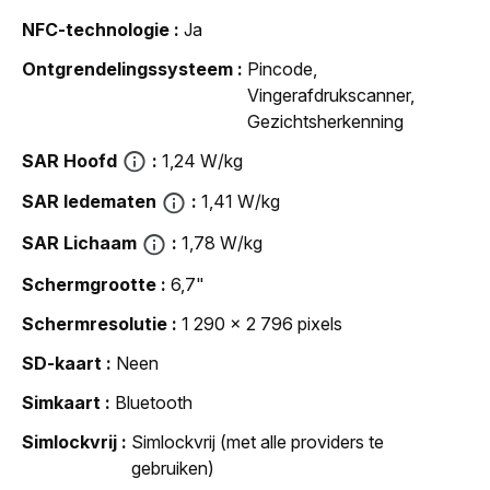
NFC-technologie
Ja
Ontgrendelingssysteem
Pincode,
Vingerafdrukscanner,
Gezichtsherkenning
SAR Hoofd
1,24 W/kg
SAR ledematen
1,41 W/kg
SAR Lichaam
1,78 W/kg
Schermgrootte
6,7"
Schermresolutie
1 290 x 2 796 pixels
SD-kaart
Neen
Simkaart
Bluetooth
Simlockvrij
Simlockvrij (met alle providers te
gebruiken)