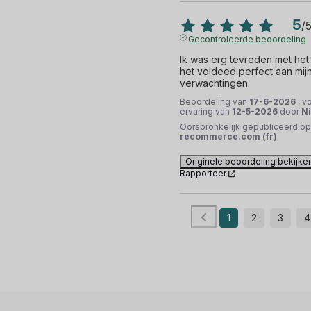
5
/
Gecontroleerde beoordeling
Ik was erg tevreden met het 
het voldeed perfect aan mijn
verwachtingen.
Beoordeling van
17-6-2026
, v
ervaring van
12-5-2026
door
Ni
Oorspronkelijk gepubliceerd op
recommerce.com (fr)
Originele beoordeling bekijke
Rapporteer
1
2
3
4