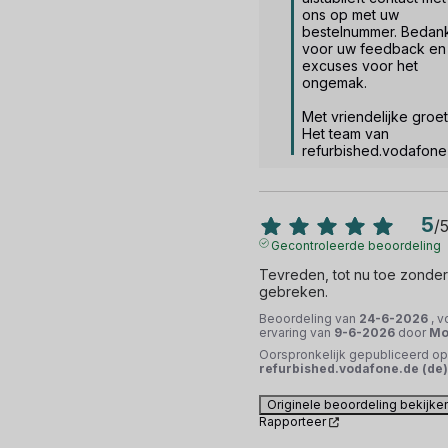
ons op met uw 
bestelnummer. Bedank
voor uw feedback en 
excuses voor het 
ongemak.

Met vriendelijke groet,
Het team van 
refurbished.vodafone
5
/
Gecontroleerde beoordeling
Tevreden, tot nu toe zonder 
gebreken.
Beoordeling van
24-6-2026
, 
ervaring van
9-6-2026
door
Mor
Oorspronkelijk gepubliceerd op
refurbished.vodafone.de (de)
Originele beoordeling bekijke
Rapporteer