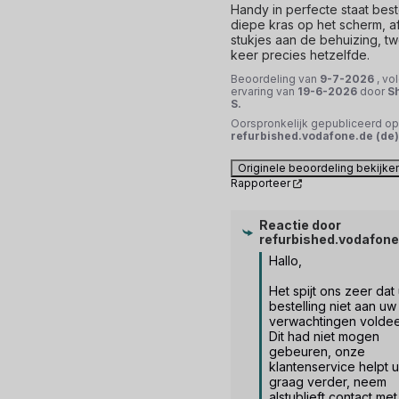
Handy in perfecte staat beste
diepe kras op het scherm, a
stukjes aan de behuizing, t
keer precies hetzelfde.
Beoordeling van
9-7-2026
, vo
ervaring van
19-6-2026
door
S
S.
Oorspronkelijk gepubliceerd op
refurbished.vodafone.de (de)
Originele beoordeling bekijke
Rapporteer
Reactie door
refurbished.vodafone
Hallo,

Het spijt ons zeer dat 
bestelling niet aan uw 
verwachtingen voldee
Dit had niet mogen 
gebeuren, onze 
klantenservice helpt u 
graag verder, neem 
alstublieft contact met 