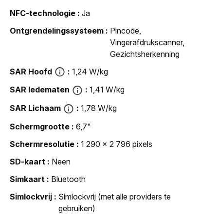
NFC-technologie
Ja
Ontgrendelingssysteem
Pincode,
Vingerafdrukscanner,
Gezichtsherkenning
SAR Hoofd
1,24 W/kg
SAR ledematen
1,41 W/kg
SAR Lichaam
1,78 W/kg
Schermgrootte
6,7"
Schermresolutie
1 290 x 2 796 pixels
SD-kaart
Neen
Simkaart
Bluetooth
Simlockvrij
Simlockvrij (met alle providers te
gebruiken)