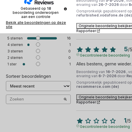
Beoordeling van
5-8-2026
, vo
ervaring van
26-7-2026
door
B
Gebaseerd op
18
Oorspronkelijk gepubliceerd op
beoordeling onderworpen
refurbished.vodafone.de (de)
aan een controle
Bekijk alle beoordelingen op deze
Originele beoordeling bekijke
site
Rapporteer
5
sterren
16
4
sterren
1
5
/
3
sterren
0
Gecontroleerde beoordeling
2
sterren
0
Alles bestens, gerne wieder.
1
ster
1
Beoordeling van
16-7-2026
, v
Sorteer beoordelingen
ervaring van
6-7-2026
door
Re
Oorspronkelijk gepubliceerd op
recommerce.com (de)
Originele beoordeling bekijke
Rapporteer
1
/
5
Gecontroleerde beoordeling