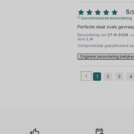
5
/
Gecontroleerde beoordeling
Perfecte staat zoals gevraa
Beoordeling van
27-6-2026
, 
door
L.H.
Oorspronkelijk gepubliceerd o
Originele beoordeling bekijke
1
2
3
4