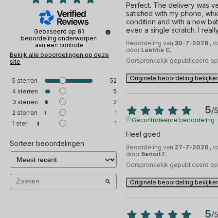
Perfect. The delivery was ver
satisfied with my phone, whi
condition and with a new batte
even a single scratch. I real
Gebaseerd op
61
beoordeling onderworpen
Beoordeling van
30-7-2026
, 
aan een controle
door
Laetitia C.
Bekijk alle beoordelingen op deze
Oorspronkelijk gepubliceerd o
site
Originele beoordeling bekijke
5
sterren
52
4
sterren
5
3
sterren
2
5
/
2
sterren
1
Gecontroleerde beoordeling
1
ster
1
Heel goed
Sorteer beoordelingen
Beoordeling van
27-7-2026
, 
door
Benoît F.
Oorspronkelijk gepubliceerd o
Originele beoordeling bekijke
5
/