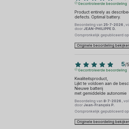
Gecontroleerde beoordeling
Product entirely as described
defects. Optimal battery.
Beoordeling van
25-7-2026
, v
door
JEAN-PHILIPPE D.
Oorspronkelijk gepubliceerd o
Originele beoordeling bekijke
5
/
Gecontroleerde beoordeling
Kwaliteitsproduct,

Lijkt te voldoen aan de beschr
Nieuwe batterij

met gemiddelde autonomie
Beoordeling van
8-7-2026
, vo
door
Jean-François P.
Oorspronkelijk gepubliceerd o
Originele beoordeling bekijke