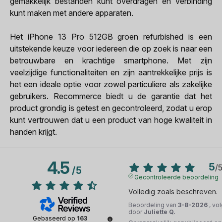
gemakkelijk bestanden kunt overdragen en verbinding
kunt maken met andere apparaten.
Het iPhone 13 Pro 512GB groen refurbished is een
uitstekende keuze voor iedereen die op zoek is naar een
betrouwbare en krachtige smartphone. Met zijn
veelzijdige functionaliteiten en zijn aantrekkelijke prijs is
het een ideale optie voor zowel particuliere als zakelijke
gebruikers. Recommerce biedt u de garantie dat het
product grondig is getest en gecontroleerd, zodat u erop
kunt vertrouwen dat u een product van hoge kwaliteit in
handen krijgt.
4.5
5
/
/
5
Gecontroleerde beoordeling
Volledig zoals beschreven.
Beoordeling van
3-8-2026
, vo
door
Juliette Q.
Gebaseerd op
163