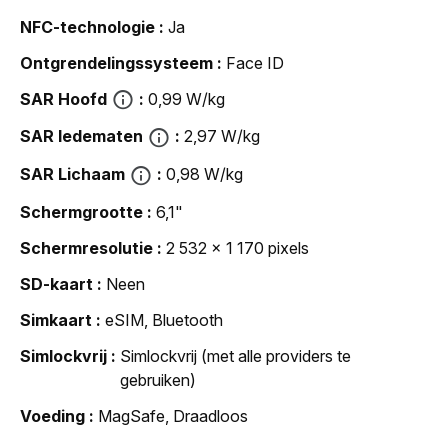
NFC-technologie
Ja
Ontgrendelingssysteem
Face ID
SAR Hoofd
0,99 W/kg
SAR ledematen
2,97 W/kg
SAR Lichaam
0,98 W/kg
Schermgrootte
6,1"
Schermresolutie
2 532 x 1 170 pixels
SD-kaart
Neen
Simkaart
eSIM, Bluetooth
Simlockvrij
Simlockvrij (met alle providers te
gebruiken)
Voeding
MagSafe, Draadloos