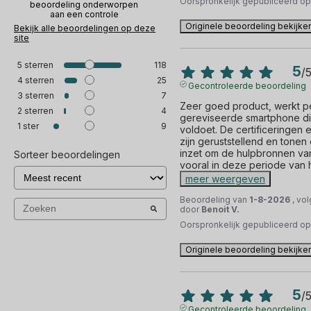
Oorspronkelijk gepubliceerd o
beoordeling onderworpen
aan een controle
Originele beoordeling bekijke
Bekijk alle beoordelingen op deze
site
5
sterren
118
5
/
4
sterren
25
Gecontroleerde beoordeling
3
sterren
7
Zeer goed product, werkt pe
2
sterren
4
gereviseerde smartphone die
1
ster
9
voldoet. De certificeringen 
zijn geruststellend en tonen
inzet om de hulpbronnen van
Sorteer beoordelingen
vooral in deze periode van h
meer weergeven
Beoordeling van
1-8-2026
, vo
door
Benoit V.
Oorspronkelijk gepubliceerd o
Originele beoordeling bekijke
5
/
Gecontroleerde beoordeling