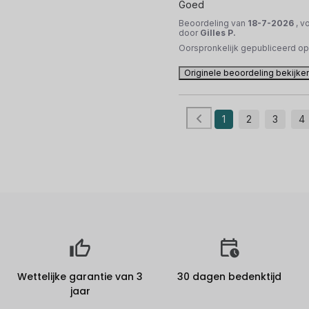
Goed
Beoordeling van
18-7-2026
, v
door
Gilles P.
Oorspronkelijk gepubliceerd o
Originele beoordeling bekijke
1
2
3
4
Wettelijke garantie van 3
30 dagen bedenktijd
jaar