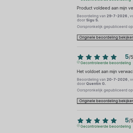
Product voldeed aan mijn v
Beoordeling van
29-7-2026
, 
door
Sigu S.
Oorspronkelijk gepubliceerd o
Originele beoordeling bekijke
5
/
Gecontroleerde beoordeling
Het voldoet aan mijn verwac
Beoordeling van
20-7-2026
, 
door
Quentin G.
Oorspronkelijk gepubliceerd o
Originele beoordeling bekijke
5
/
Gecontroleerde beoordeling